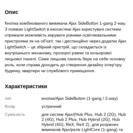
Опис
Кнопка комбінованого вимикача Ajax SideButton 1-gang 2-way.
З появою LightSwitch в екосистемі Ajax користувачі системи
отримали можливість керувати різними освітлювальними
пристроями як на об'єкті, так і дистанційно через додатки Ajax.
LightSwitch – це збірний пристрій, що складається із
внутрішнього механізму, прозорої рамки та кольорової
лицьової панелі. Саме лицьова панель бере на себе основну
роль, коли справа доходить до створення дизайну інтер'єру
будинку, квартири чи службового приміщення.
Характеристики
тип
кнопка/Ajax SideButton (1-gang / 2-way)
Колір
устричний
Сумісність
для систем Ajax/(Hub Plus, Hub 2 (2G), Hub
2 (4G), Hub 2 Plus, Hub Hybrid (2G), Hub
Hybrid (4G), ReX, ReX 2), для розумних
вимикачів Ajax/реле LightCore (1-gang) та