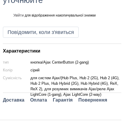
уточнюйте
Увійти
для відображення накопичувальної знижки
%
Повідомити, коли з'явиться
Характеристики
тип
кнопка/Ajax CenterButton (2-gang)
Колір
сірий
Сумісність
для систем Ajax/(Hub Plus, Hub 2 (2G), Hub 2 (4G),
Hub 2 Plus, Hub Hybrid (2G), Hub Hybrid (4G), ReX,
ReX 2), для розумних вимикачів Ajax/реле Ajax
LightCore (1-gang), Ajax LightCore (2-way)
Доставка
Оплата
Гарантія
Повернення