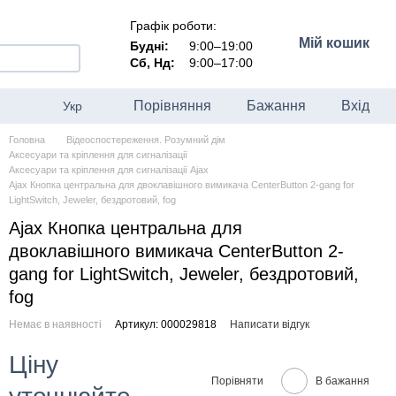
Графік роботи:
Мій кошик
Будні:
9:00–19:00
Сб, Нд:
9:00–17:00
Порівняння
Бажання
Вхід
Укр
Головна
Відеоспостереження. Розумний дім
Аксесуари та кріплення для сигналізації
Аксесуари та кріплення для сигналізації Ajax
Ajax Кнопка центральна для двоклавішного вимикача CenterButton 2-gang for
LightSwitch, Jeweler, бездротовий, fog
Ajax Кнопка центральна для
двоклавішного вимикача CenterButton 2-
gang for LightSwitch, Jeweler, бездротовий,
fog
Немає в наявності
Артикул: 000029818
Написати відгук
Ціну
Порівняти
В бажання