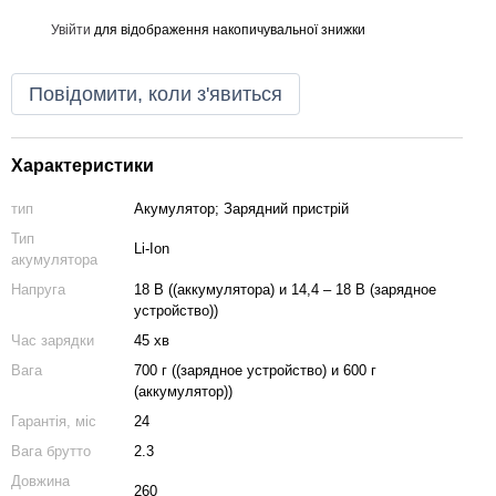
Увійти
для відображення накопичувальної знижки
%
Повідомити, коли з'явиться
Характеристики
тип
Акумулятор; Зарядний пристрій
Тип
Li-Ion
акумулятора
Напруга
18 В ((аккумулятора) и 14,4 – 18 В (зарядное
устройство))
Час зарядки
45 хв
Вага
700 г ((зарядное устройство) и 600 г
(аккумулятор))
Гарантія, міс
24
Вага брутто
2.3
Довжина
260