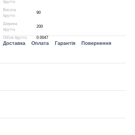
брутто
Висота
90
брутто
Ширина
200
брутто
Об'єм брутто
0.0047
Доставка
Оплата
Гарантія
Повернення