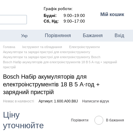
Графік роботи:
Мій кошик
Будні:
9:00–19:00
Сб, Нд:
9:00–17:00
Порівняння
Бажання
Вхід
Укр
Головна
Інструмент та обладнання
Електроінструменти
Акумулятори та зарядні пристрої для електроінструменту
Акумулятори та зарядні пристрої для електроінструменту Bosch
Bosch Набір акумуляторів для електроінструментів 18 В 5 А·год + зарядний
пристрій
Bosch Набір акумуляторів для
електроінструментів 18 В 5 А·год +
зарядний пристрій
Немає в наявності
Артикул: 1.600.A00.B8J
Написати відгук
Ціну
Порівняти
В бажання
уточнюйте