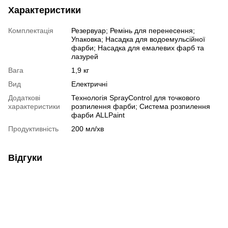
Характеристики
Комплектація
Резервуар; Ремінь для перенесення;
Упаковка; Насадка для водоемульсійної
фарби; Насадка для емалевих фарб та
лазурей
Вага
1,9 кг
Вид
Електричні
Додаткові
Технологія SprayControl для точкового
характеристики
розпилення фарби; Система розпилення
фарби ALLPaint
Продуктивність
200 мл/хв
Відгуки