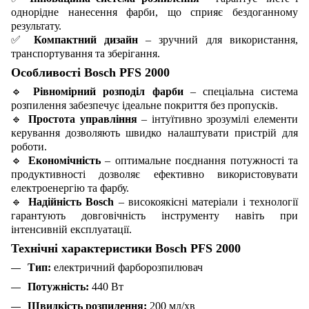
однорідне нанесення фарби, що сприяє бездоганному
результату.
✅
Компактний дизайн
– зручний для використання,
транспортування та зберігання.
Особливості Bosch PFS 2000
🔹
Рівномірний розподіл фарби
– спеціальна система
розпилення забезпечує ідеальне покриття без пропусків.
🔹
Простота управління
– інтуїтивно зрозумілі елементи
керування дозволяють швидко налаштувати пристрій для
роботи.
🔹
Економічність
– оптимальне поєднання потужності та
продуктивності дозволяє ефективно використовувати
електроенергію та фарбу.
🔹
Надійність Bosch
– високоякісні матеріали і технології
гарантують довговічність інструменту навіть при
інтенсивній експлуатації.
Технічні характеристики Bosch PFS 2000
Тип:
електричний фарборозпилювач
Потужність:
440 Вт
Швидкість розпилення:
200 мл/хв