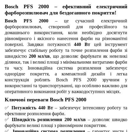
Bosch PFS 2000 – ефективний електричний
фарборозпилювач для бездоганного покриття!
Bosch PFS 2000
– це сучасний електричний
фарборозпилювач, створений для професійного та
домашнього використання, коли необхідно досягнути
рівномірного і якісного нанесення фарби на різноманітні
поверхні. Завдяки потужності
440 Вт
цей інструмент
забезпечує стабільну роботу та точне розпилення фарби зі
швидкістю
200 мл/хв
, що дозволяє фарбувати як невеликі
ділянки, так і великі площі з мінімальними витратами фарби
та часу. Інноваційна система розпилення забезпечує
однорідне покриття, а компактний дизайн і легка
конструкція роблять Bosch PFS 2000 зручним у
використанні та транспортуванні, що особливо важливо для
оперативного виконання робіт у важкодоступних місцях.
Ключові переваги Bosch PFS 2000
✅
Потужність 440 Вт
– забезпечує інтенсивну роботу та
ефективне розпилення фарби.
✅
Швидкість розпилення 200 мл/хв
– дозволяє швидко
фарбувати великі площі з рівномірним покриттям.
✅
Інноваційна система розпилення
– гарантує чисте і