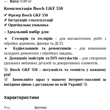
Вага:
0.89 кг
Комплектація Bosch GKF 550
✔
Фрезер Bosch GKF 550
✔
Інструкція з експлуатації
✔
Оригінальна упаковка
– Ідеальний вибір для:
🔸
Столярів та теслярів
– для високоточних робіт з
обробки деревини, фанери та ДСП.
🔸
Будівельників та ремонтників
– для виконання
складних ремонтних і обробних завдань.
🔸
Домашніх майстрів та DIY-ентузіастів
– для створення
ідеальних меблевих деталей та декоративних елементів.
🚀
Bosch GKF 550 – потужність та точність у кожному
різі!
🛒
Замовляйте зараз у нашому інтернет-магазині за
вигідною ціною з доставкою по всій Україні!
🚀
Характеристики
Вид
фрезер