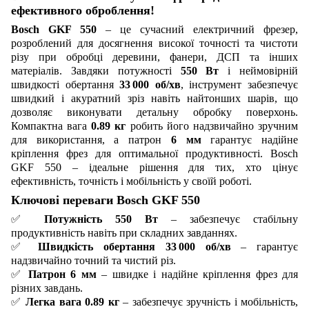
ефективного оброблення!
Bosch GKF 550
– це сучасний електричний фрезер,
розроблений для досягнення високої точності та чистоти
різу при обробці деревини, фанери, ДСП та інших
матеріалів. Завдяки потужності
550 Вт
і неймовірній
швидкості обертання
33 000 об/хв
, інструмент забезпечує
швидкий і акуратний зріз навіть найтонших шарів, що
дозволяє виконувати детальну обробку поверхонь.
Компактна вага
0.89 кг
робить його надзвичайно зручним
для використання, а патрон
6 мм
гарантує надійне
кріплення фрез для оптимальної продуктивності. Bosch
GKF 550 – ідеальне рішення для тих, хто цінує
ефективність, точність і мобільність у своїй роботі.
Ключові переваги Bosch GKF 550
✅
Потужність 550 Вт
– забезпечує стабільну
продуктивність навіть при складних завданнях.
✅
Швидкість обертання 33 000 об/хв
– гарантує
надзвичайно точний та чистий різ.
✅
Патрон 6 мм
– швидке і надійне кріплення фрез для
різних завдань.
✅
Легка вага 0.89 кг
– забезпечує зручність і мобільність,