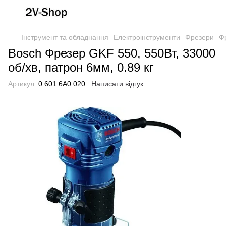
Інструмент та обладнання
Електроінструменти
Фрезери
Ф
Bosch Фрезер GKF 550, 550Вт, 33000
об/хв, патрон 6мм, 0.89 кг
Артикул:
0.601.6A0.020
Написати відгук