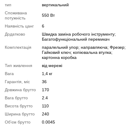
тип
вертикальний
Споживана
550 Вт
потужність
Наявність цанг
6
Додатково
Швидка заміна робочого інструменту;
Багатофункціональний перемикач
Комплектація
паралельний упор; направляюча; Фрезер;
Гайковий ключ; копіювальна втулка;
картонна коробка
Тип живлення
від мережі
Вага
1,4 кг
Гарантія, міс
36
Довжина брутто
170
Вага брутто
2.4
Висота брутто
110
Ширина брутто
240
Об'єм брутто
0.0045