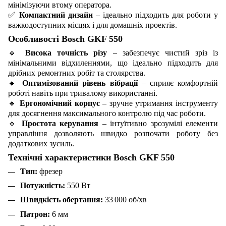
мінімізуючи втому оператора.
✅
Компактний дизайн
– ідеально підходить для роботи у
важкодоступних місцях і для домашніх проектів.
Особливості Bosch GKF 550
🔹
Висока точність різу
– забезпечує чистий зріз із
мінімальними відхиленнями, що ідеально підходить для
дрібних ремонтних робіт та столярства.
🔹
Оптимізований рівень вібрації
– сприяє комфортній
роботі навіть при тривалому використанні.
🔹
Ергономічний корпус
– зручне утримання інструменту
для досягнення максимального контролю під час роботи.
🔹
Простота керування
– інтуїтивно зрозумілі елементи
управління дозволяють швидко розпочати роботу без
додаткових зусиль.
Технічні характеристики Bosch GKF 550
Тип:
фрезер
Потужність:
550 Вт
Швидкість обертання:
33 000 об/хв
Патрон:
6 мм