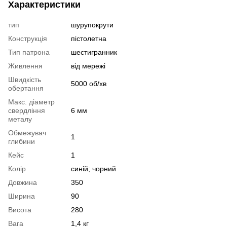
Характеристики
тип
шурупокрути
Конструкція
пістолетна
Тип патрона
шестигранник
Живлення
від мережі
Швидкість
5000 об/хв
обертання
Макс. діаметр
свердління
6 мм
металу
Обмежувач
1
глибини
Кейс
1
Колір
синій; чорний
Довжина
350
Ширина
90
Висота
280
Вага
1,4 кг