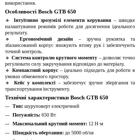
використання.
Особливості Bosch GTB 650
🔹
Інтуїтивно зрозумілі елементи керування
– швидке
налаштування режимів роботи для досягнення ідеального
результату.
🔹
Ергономічний дизайн
– зручна рукоятка та
збалансований корпус знижують втому рук і забезпечують
точний контроль.
🔹
Система контролю крутного моменту
– дозволяє точно
регулювати силу закручування відповідно до матеріалу.
🔹
Компактний корпус
– ідеально підходить для роботи в
умовах обмеженого простору.
🔹
Кейс у комплекті
– забезпечує зручне зберігання та
транспортування інструменту.
Технічні характеристики Bosch GTB 650
Тип:
шуруповерт електричний
Потужність:
650 Вт
Максимальний крутний момент:
12 Н·м
Швидкість обертання:
до 5000 об/хв