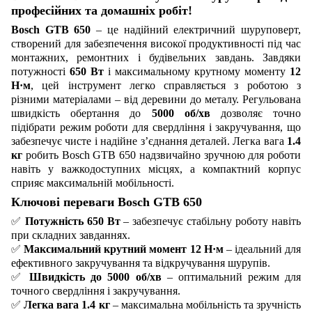
професійних та домашніх робіт!
Bosch GTB 650
– це надійний електричний шуруповерт,
створений для забезпечення високої продуктивності під час
монтажних, ремонтних і будівельних завдань. Завдяки
потужності
650 Вт
і максимальному крутному моменту
12
Н·м
, цей інструмент легко справляється з роботою з
різними матеріалами – від деревини до металу. Регульована
швидкість обертання до
5000 об/хв
дозволяє точно
підібрати режим роботи для свердління і закручування, що
забезпечує чисте і надійне з’єднання деталей. Легка вага
1.4
кг
робить Bosch GTB 650 надзвичайно зручною для роботи
навіть у важкодоступних місцях, а компактний корпус
сприяє максимальній мобільності.
Ключові переваги Bosch GTB 650
✅
Потужність 650 Вт
– забезпечує стабільну роботу навіть
при складних завданнях.
✅
Максимальний крутний момент 12 Н·м
– ідеальний для
ефективного закручування та відкручування шурупів.
✅
Швидкість до 5000 об/хв
– оптимальний режим для
точного свердління і закручування.
✅
Легка вага 1.4 кг
– максимальна мобільність та зручність