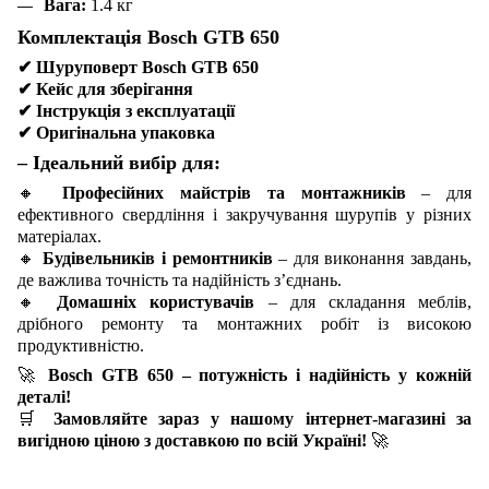
Вага:
1.4 кг
Комплектація Bosch GTB 650
✔
Шуруповерт Bosch GTB 650
✔
Кейс для зберігання
✔
Інструкція з експлуатації
✔
Оригінальна упаковка
– Ідеальний вибір для:
🔸
Професійних майстрів та монтажників
– для
ефективного свердління і закручування шурупів у різних
матеріалах.
🔸
Будівельників і ремонтників
– для виконання завдань,
де важлива точність та надійність з’єднань.
🔸
Домашніх користувачів
– для складання меблів,
дрібного ремонту та монтажних робіт із високою
продуктивністю.
🚀
Bosch GTB 650 – потужність і надійність у кожній
деталі!
🛒
Замовляйте зараз у нашому інтернет-магазині за
вигідною ціною з доставкою по всій Україні!
🚀