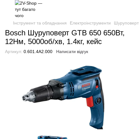
Інструмент та обладнання
Електроінструменти
Шуруповерти
Bosch Шуруповерт GTB 650 650Вт,
12Нм, 5000об/хв, 1.4кг, кейс
Артикул:
0.601.4A2.000
Написати відгук