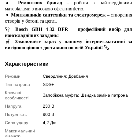
🔸
Ремонтних бригад
– робота з найтвердішими
матеріалами з високою ефективністю.
🔸
Монтажників сантехніки та електромереж
– створення
отворів у бетоні та цеглі.
🚀
Bosch GBH 4-32 DFR – професійний вибір для
найскладніших завдань!
🛒
Замовляйте зараз у нашому інтернет-магазині за
вигідною ціною з доставкою по всій Україні!
🚀
Характеристики
Режими
Свердління; Довбання
Тип патрона
SDS+
Ключові
Запобіжна муфта; Швидка заміна патрона
особливості
Напруга
230 В
Потужність
900 Вт
Сила удару
4,2 Дж
Максимальний
діаметр