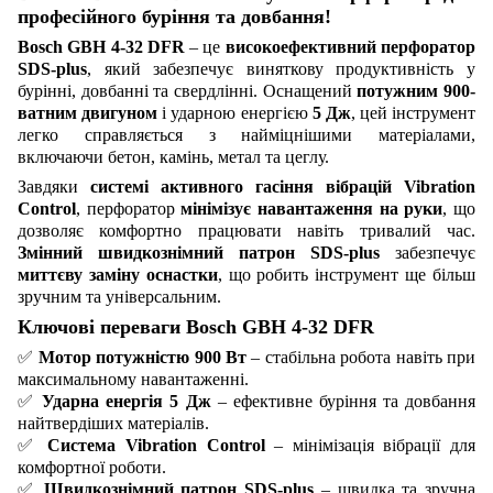
професійного буріння та довбання!
Bosch GBH 4-32 DFR
– це
високоефективний перфоратор
SDS-plus
, який забезпечує виняткову продуктивність у
бурінні, довбанні та свердлінні. Оснащений
потужним 900-
ватним двигуном
і ударною енергією
5 Дж
, цей інструмент
легко справляється з найміцнішими матеріалами,
включаючи бетон, камінь, метал та цеглу.
Завдяки
системі активного гасіння вібрацій Vibration
Control
, перфоратор
мінімізує навантаження на руки
, що
дозволяє комфортно працювати навіть тривалий час.
Змінний швидкознімний патрон SDS-plus
забезпечує
миттєву заміну оснастки
, що робить інструмент ще більш
зручним та універсальним.
Ключові переваги Bosch GBH 4-32 DFR
✅
Мотор потужністю 900 Вт
– стабільна робота навіть при
максимальному навантаженні.
✅
Ударна енергія 5 Дж
– ефективне буріння та довбання
найтвердіших матеріалів.
✅
Система Vibration Control
– мінімізація вібрації для
комфортної роботи.
✅
Швидкознімний патрон SDS-plus
– швидка та зручна