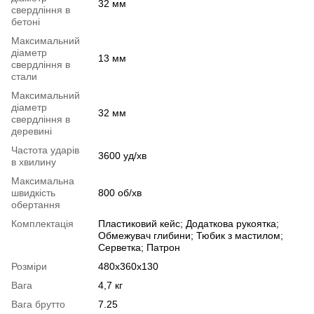
32 мм
свердління в
бетоні
Максимальний
діаметр
13 мм
свердління в
стали
Максимальний
діаметр
32 мм
свердління в
деревині
Частота ударів
3600 уд/хв
в хвилину
Максимальна
швидкість
800 об/хв
обертання
Комплектація
Пластиковий кейс; Додаткова рукоятка;
Обмежувач глибини; Тюбик з мастилом;
Серветка; Патрон
Розміри
480x360x130
Вага
4,7 кг
Вага брутто
7.25