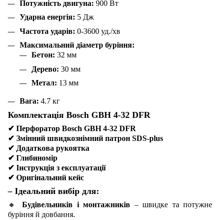
Потужність двигуна:
900 Вт
Ударна енергія:
5 Дж
Частота ударів:
0-3600 уд./хв
Максимальний діаметр буріння:
Бетон:
32 мм
Дерево:
30 мм
Метал:
13 мм
Вага:
4.7 кг
Комплектація Bosch GBH 4-32 DFR
✔
Перфоратор Bosch GBH 4-32 DFR
✔
Змінний швидкознімний патрон SDS-plus
✔
Додаткова рукоятка
✔
Глибиномір
✔
Інструкція з експлуатації
✔
Оригінальний кейс
– Ідеальний вибір для:
🔸
Будівельників і монтажників
– швидке та потужне
буріння й довбання.