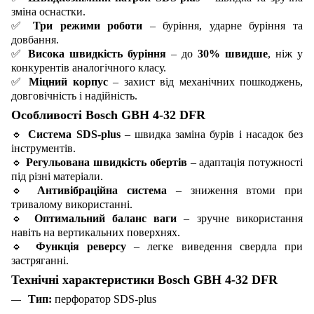
зміна оснастки.
✅
Три режими роботи
– буріння, ударне буріння та
довбання.
✅
Висока швидкість буріння
– до
30% швидше
, ніж у
конкурентів аналогічного класу.
✅
Міцний корпус
– захист від механічних пошкоджень,
довговічність і надійність.
Особливості Bosch GBH 4-32 DFR
🔹
Система SDS-plus
– швидка заміна бурів і насадок без
інструментів.
🔹
Регульована швидкість обертів
– адаптація потужності
під різні матеріали.
🔹
Антивібраційна система
– зниження втоми при
тривалому використанні.
🔹
Оптимальний баланс ваги
– зручне використання
навіть на вертикальних поверхнях.
🔹
Функція реверсу
– легке виведення свердла при
застряганні.
Технічні характеристики Bosch GBH 4-32 DFR
Тип:
перфоратор SDS-plus