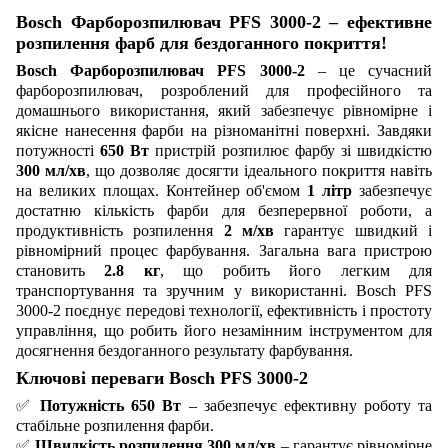
Bosch Фарборозпилювач PFS 3000-2 – ефективне
розпилення фарб для бездоганного покриття!
Bosch Фарборозпилювач PFS 3000-2
– це сучасний
фарборозпилювач, розроблений для професійного та
домашнього використання, який забезпечує рівномірне і
якісне нанесення фарби на різноманітні поверхні. Завдяки
потужності
650 Вт
пристрій розпилює фарбу зі швидкістю
300 мл/хв
, що дозволяє досягти ідеального покриття навіть
на великих площах. Контейнер об'ємом
1 літр
забезпечує
достатню кількість фарби для безперервної роботи, а
продуктивність розпилення
2 м/хв
гарантує швидкий і
рівномірний процес фарбування. Загальна вага пристрою
становить
2.8 кг
, що робить його легким для
транспортування та зручним у використанні. Bosch PFS
3000-2 поєднує передові технології, ефективність і простоту
управління, що робить його незамінним інструментом для
досягнення бездоганного результату фарбування.
Ключові переваги Bosch PFS 3000-2
✅
Потужність 650 Вт
– забезпечує ефективну роботу та
стабільне розпилення фарби.
✅
Швидкість розпилення 300 мл/хв
– гарантує рівномірне