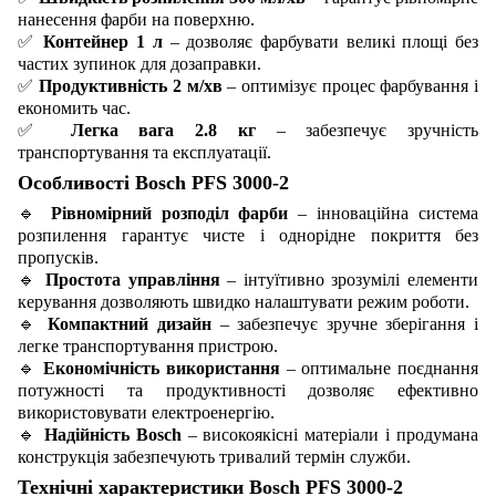
нанесення фарби на поверхню.
✅
Контейнер 1 л
– дозволяє фарбувати великі площі без
частих зупинок для дозаправки.
✅
Продуктивність 2 м/хв
– оптимізує процес фарбування і
економить час.
✅
Легка вага 2.8 кг
– забезпечує зручність
транспортування та експлуатації.
Особливості Bosch PFS 3000-2
🔹
Рівномірний розподіл фарби
– інноваційна система
розпилення гарантує чисте і однорідне покриття без
пропусків.
🔹
Простота управління
– інтуїтивно зрозумілі елементи
керування дозволяють швидко налаштувати режим роботи.
🔹
Компактний дизайн
– забезпечує зручне зберігання і
легке транспортування пристрою.
🔹
Економічність використання
– оптимальне поєднання
потужності та продуктивності дозволяє ефективно
використовувати електроенергію.
🔹
Надійність Bosch
– високоякісні матеріали і продумана
конструкція забезпечують тривалий термін служби.
Технічні характеристики Bosch PFS 3000-2