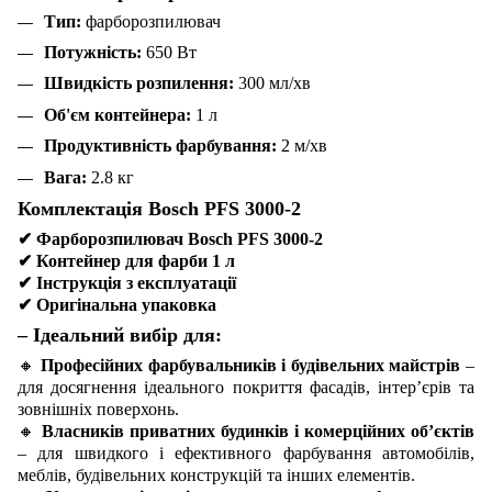
Тип:
фарборозпилювач
Потужність:
650 Вт
Швидкість розпилення:
300 мл/хв
Об'єм контейнера:
1 л
Продуктивність фарбування:
2 м/хв
Вага:
2.8 кг
Комплектація Bosch PFS 3000-2
✔
Фарборозпилювач Bosch PFS 3000-2
✔
Контейнер для фарби 1 л
✔
Інструкція з експлуатації
✔
Оригінальна упаковка
– Ідеальний вибір для:
🔸
Професійних фарбувальників і будівельних майстрів
–
для досягнення ідеального покриття фасадів, інтер’єрів та
зовнішніх поверхонь.
🔸
Власників приватних будинків і комерційних об’єктів
– для швидкого і ефективного фарбування автомобілів,
меблів, будівельних конструкцій та інших елементів.