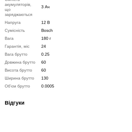
акумуляторів,
3 Ач
що
заряджаються
Напруга
12 В
Сумісність
Bosch
Вага
180 г
Гарантія, міс
24
Вага брутто
0.25
Довжина брутто
60
Висота брутто
60
Ширина брутто
130
Об'єм брутто
0.0005
Відгуки