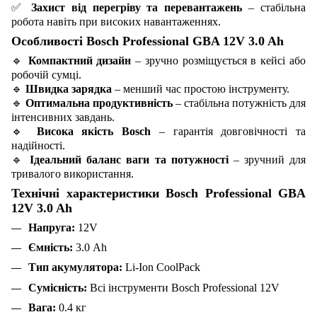
✅
Захист від перегріву та перевантажень
– стабільна
робота навіть при високих навантаженнях.
Особливості Bosch Professional GBA 12V 3.0 Ah
🔹
Компактний дизайн
– зручно розміщується в кейсі або
робочій сумці.
🔹
Швидка зарядка
– менший час простою інструменту.
🔹
Оптимальна продуктивність
– стабільна потужність для
інтенсивних завдань.
🔹
Висока якість Bosch
– гарантія довговічності та
надійності.
🔹
Ідеальний баланс ваги та потужності
– зручний для
тривалого використання.
Технічні характеристики Bosch Professional GBA
12V 3.0 Ah
Напруга:
12V
Ємність:
3.0 Ah
Тип акумулятора:
Li-Ion CoolPack
Сумісність:
Всі інструменти Bosch Professional 12V
Вага:
0.4 кг