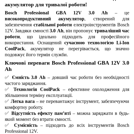
акумулятор для тривалої роботи!
Bosch Professional GBA 12V 3.0 Ah
– це
високопродуктивний акумулятор
, створений для
забезпечення
стабільної роботи
електроінструментів Bosch
12V. Завдяки ємності
3.0 Ah
, він пропонує
триваліший час
роботи
, що ідеально підходить для професійного
використання. Оснащений
сучасною технологією Li-Ion
CoolPack
, акумулятор не перегрівається, що значно
подовжує його термін служби.
Ключові переваги Bosch Professional GBA 12V 3.0
Ah
✅
Ємність 3.0 Ah
– довший час роботи без необхідності
частого заряджання.
✅
Технологія CoolPack
– ефективне охолодження для
збільшення терміну експлуатації.
✅
Легка вага
– не перевантажує інструмент, забезпечуючи
комфортну роботу.
✅
Відсутність ефекту пам’яті
– можна заряджати в будь-
який момент без втрати ємності.
✅
Сумісність
– підходить до всіх інструментів Bosch
Professional 12V.