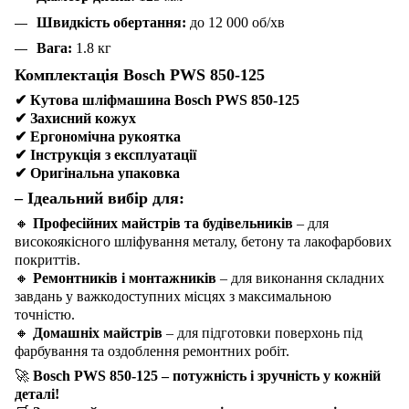
Швидкість обертання:
до 12 000 об/хв
Вага:
1.8 кг
Комплектація Bosch PWS 850-125
✔
Кутова шліфмашина Bosch PWS 850-125
✔
Захисний кожух
✔
Ергономічна рукоятка
✔
Інструкція з експлуатації
✔
Оригінальна упаковка
– Ідеальний вибір для:
🔸
Професійних майстрів та будівельників
– для
високоякісного шліфування металу, бетону та лакофарбових
покриттів.
🔸
Ремонтників і монтажників
– для виконання складних
завдань у важкодоступних місцях з максимальною
точністю.
🔸
Домашніх майстрів
– для підготовки поверхонь під
фарбування та оздоблення ремонтних робіт.
🚀
Bosch PWS 850-125 – потужність і зручність у кожній
деталі!