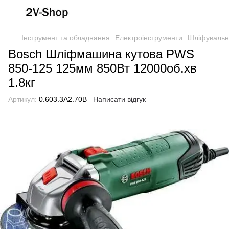
Інструмент та обладнання
Електроінструменти
Шліфувальн
Bosch Шліфмашина кутова PWS
850-125 125мм 850Вт 12000об.хв
1.8кг
Артикул:
0.603.3A2.70B
Написати відгук