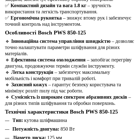
✅
Компактний дизайн та вага 1.8 кг
– зручність
використання та легкість транспортування.
✅
Ергономічна рукоятка
– знижує втому рук і забезпечує
точний контроль над інструментом.
Особливості Bosch PWS 850-125
🔹
Інноваційна система управління швидкістю
– дозволяє
точно налаштувати параметри шліфування для різних
матеріалів.
🔹
Ефективна система охолодження
– запобігає перегріву
двигуна, продовжуючи термін служби інструменту.
🔹
Легка конструкція
– забезпечує максимальну
мобільність і комфорт при тривалій роботі.
🔹
Захисний кожух
– гарантує безпеку користувача та
мінімізує розліт пилу під час роботи.
🔹
Сумісність із широким спектром абразивних дисків
–
для різних типів шліфування та обробки поверхонь.
Технічні характеристики Bosch PWS 850-125
Тип:
кутова шліфмашина
Потужність двигуна:
850 Вт
Діаметр диска:
125 мм