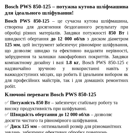
Bosch PWS 850-125 – потужна кутова шліфмашина
для ідеального шліфування!
Bosch PWS 850-125
– це сучасна кутова шліфмашина,
створена для досягнення бездоганного результату при
обробці різних матеріалів. Завдяки потужності
850 Вт
і
швидкості обертання
до 12 000 об/хв
з диском діаметром
125 мм
, цей інструмент забезпечує рівномірне шліфування,
що дозволяє швидко та ефективно видаляти нерівності,
забруднення та залишки лакофарбових покриттів. Завдяки
компактному дизайну і вазі
1.8 кг
, Bosch PWS 850-125 є
надзвичайно зручною у використанні навіть у
важкодоступних місцях, що робить її ідеальним вибором як
для професійних майстрів, так і для домашніх ремонтних
робіт.
Ключові переваги Bosch PWS 850-125
✅
Потужність 850 Вт
– забезпечує стабільну роботу та
високу продуктивність при шліфуванні.
✅
Швидкість обертання до 12 000 об/хв
– дозволяє
досягти чистого та рівномірного шліфування.
✅
Диск 125 мм
– оптимальний розмір для різноманітних
завдань, забезпечує ефективну обробку поверхонь.