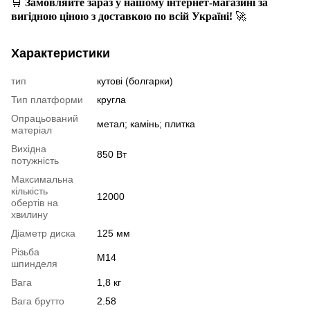
🛒
Замовляйте зараз у нашому інтернет-магазині за
вигідною ціною з доставкою по всій Україні!
🚀
Характеристики
тип
кутові (болгарки)
Тип платформи
кругла
Опрацьований
метал; камінь; плитка
матеріал
Вихідна
850 Вт
потужність
Максимальна
кількість
12000
обертів на
хвилину
Діаметр диска
125 мм
Різьба
M14
шпинделя
Вага
1,8 кг
Вага брутто
2.58