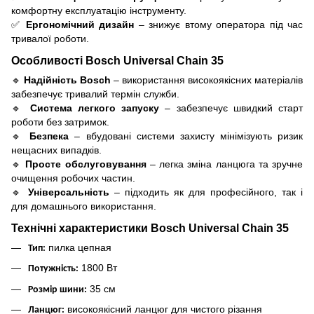
комфортну експлуатацію інструменту.
✅
Ергономічний дизайн
– знижує втому оператора під час
тривалої роботи.
Особливості Bosch Universal Chain 35
🔹
Надійність Bosch
– використання високоякісних матеріалів
забезпечує тривалий термін служби.
🔹
Система легкого запуску
– забезпечує швидкий старт
роботи без затримок.
🔹
Безпека
– вбудовані системи захисту мінімізують ризик
нещасних випадків.
🔹
Просте обслуговування
– легка зміна ланцюга та зручне
очищення робочих частин.
🔹
Універсальність
– підходить як для професійного, так і
для домашнього використання.
Технічні характеристики Bosch Universal Chain 35
пилка цепная
Тип:
1800 Вт
Потужність:
35 см
Розмір шини:
високоякісний ланцюг для чистого різання
Ланцюг: