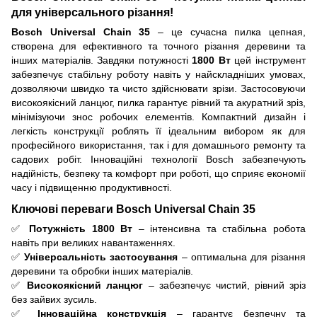
для універсального різання!
Bosch Universal Chain 35
– це сучасна пилка цепная,
створена для ефективного та точного різання деревини та
інших матеріалів. Завдяки потужності
1800 Вт
цей інструмент
забезпечує стабільну роботу навіть у найскладніших умовах,
дозволяючи швидко та чисто здійснювати зрізи. Застосовуючи
високоякісний ланцюг, пилка гарантує рівний та акуратний зріз,
мінімізуючи знос робочих елементів. Компактний дизайн і
легкість конструкції роблять її ідеальним вибором як для
професійного використання, так і для домашнього ремонту та
садових робіт. Інноваційні технології Bosch забезпечують
надійність, безпеку та комфорт при роботі, що сприяє економії
часу і підвищенню продуктивності.
Ключові переваги Bosch Universal Chain 35
✅
Потужність 1800 Вт
– інтенсивна та стабільна робота
навіть при великих навантаженнях.
✅
Універсальність застосування
– оптимальна для різання
деревини та обробки інших матеріалів.
✅
Високоякісний ланцюг
– забезпечує чистий, рівний зріз
без зайвих зусиль.
✅
Інноваційна конструкція
– гарантує безпечну та