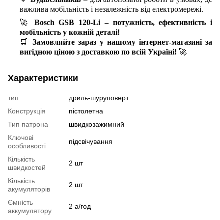
важлива мобільність і незалежність від електромережі.
🚀
Bosch GSB 120-Li – потужність, ефективність і
мобільність у кожній деталі!
🛒
Замовляйте зараз у нашому інтернет-магазині за
вигідною ціною з доставкою по всій Україні!
🚀
Характеристики
тип
дриль-шуруповерт
Конструкція
пістолетна
Тип патрона
швидкозажимний
Ключові
підсвічування
особливості
Кількість
2 шт
швидкостей
Кількість
2 шт
акумуляторів
Ємність
2 а/год
аккумулятору