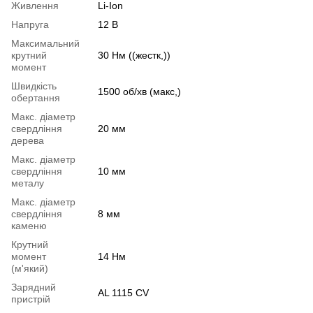
Живлення
Li-Ion
Напруга
12 В
Максимальний
крутний
30 Нм ((жестк,))
момент
Швидкість
1500 об/хв (макс,)
обертання
Макс. діаметр
свердління
20 мм
дерева
Макс. діаметр
свердління
10 мм
металу
Макс. діаметр
свердління
8 мм
каменю
Крутний
момент
14 Нм
(м'який)
Зарядний
AL 1115 CV
пристрій