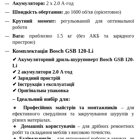
Акумулятори:
2 x 2.0 А·год
Швидкість обертання:
до 1600 об/хв (орієнтовно)
Крутний момент:
регульований для оптимальної
роботи
Вага:
приблизно 1.5 кг (без АКБ та зарядного
пристрою)
Комплектація Bosch GSB 120-Li
✔
Акумуляторний дриль-шуруповерт Bosch GSB 120-
Li
✔
2 акумулятори 2.0 А·год
✔
Зарядний пристрій
✔
Інструкція з експлуатації
✔
Оригінальна упаковка
– Ідеальний вибір для:
🔸
Професійних майстрів та монтажників
– для
ефективного свердління та закручування шурупів у
різних матеріалах.
🔸
Домашніх користувачів
– для дрібних ремонтних
робіт та складання меблів з високою точністю.
🔸
Будівельників
– для автономної роботи в умовах, де