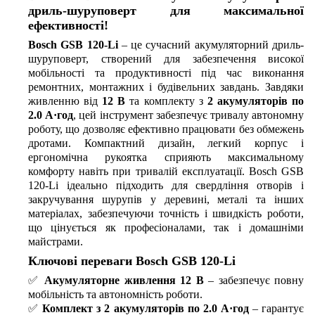
дриль-шуруповерт для максимальної
ефективності!
Bosch GSB 120-Li
– це сучасний акумуляторний дриль-
шуруповерт, створений для забезпечення високої
мобільності та продуктивності під час виконання
ремонтних, монтажних і будівельних завдань. Завдяки
живленню від
12 В
та комплекту з
2 акумуляторів по
2.0 А·год
, цей інструмент забезпечує тривалу автономну
роботу, що дозволяє ефективно працювати без обмежень
дротами. Компактний дизайн, легкий корпус і
ергономічна рукоятка сприяють максимальному
комфорту навіть при тривалій експлуатації. Bosch GSB
120-Li ідеально підходить для свердління отворів і
закручування шурупів у деревині, металі та інших
матеріалах, забезпечуючи точність і швидкість роботи,
що цінується як професіоналами, так і домашніми
майстрами.
Ключові переваги Bosch GSB 120-Li
✅
Акумуляторне живлення 12 В
– забезпечує повну
мобільність та автономність роботи.
✅
Комплект з 2 акумуляторів по 2.0 А·год
– гарантує