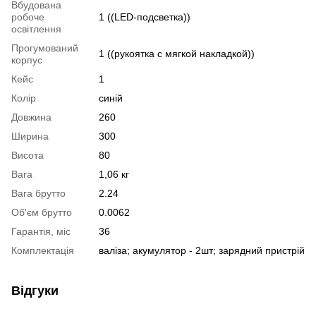
Вбудована
робоче
1 ((LED-подсветка))
освітлення
Прогумований
1 ((рукоятка с мягкой накладкой))
корпус
Кейс
1
Колір
синій
Довжина
260
Ширина
300
Висота
80
Вага
1,06 кг
Вага брутто
2.24
Об'єм брутто
0.0062
Гарантія, міс
36
Комплектація
валіза; акумулятор - 2шт; зарядний пристрій
Відгуки