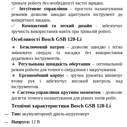
тривалу роботу без необхідності частої зарядки.
✅
Інтуїтивне управління
– простота налаштування
режимів дозволяє швидко адаптувати інструмент до
конкретних завдань.
✅
Компактний та легкий дизайн
– забезпечує
зручність використання навіть при тривалій роботі.
Особливості Bosch GSB 120-Li
🔹
Безключовий патрон
– дозволяє швидко і легко
змінювати свердла та насадки без використання
додаткових інструментів.
🔹
Регульована швидкість обертання
– оптимальний
режим роботи для точного свердління і закручування.
🔹
Ергономічний корпус
– зручна рукоятка мінімізує
втому рук і забезпечує високий контроль над
інструментом.
🔹
Система управління крутним моментом
– дозволяє
досягти точного налаштування для різних типів робіт.
Технічні характеристики Bosch GSB 120-Li
Тип:
акумуляторний дриль-шуруповерт
Напруга:
12 В