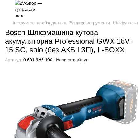
Інструмент та обладнання
Електроінструменти
Шліфувальн
Bosch Шліфмашина кутова
акумуляторна Professional GWX 18V-
15 SC, solo (без АКБ і ЗП), L-BOXX
Артикул:
0.601.9H6.100
Написати відгук