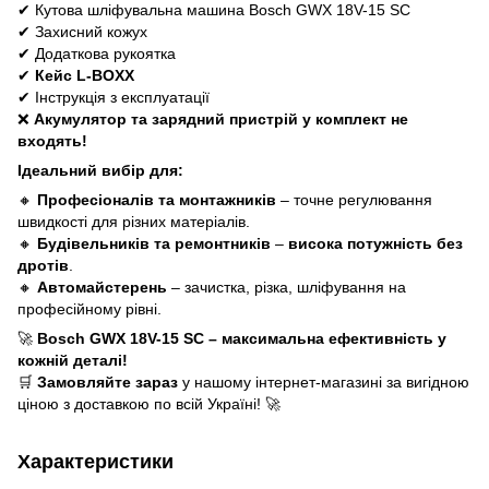
✔
Кутова шліфувальна машина Bosch GWX 18V-15 SC
✔
Захисний кожух
✔
Додаткова рукоятка
✔
Кейс L-BOXX
✔
Інструкція з експлуатації
❌
Акумулятор та зарядний пристрій у комплект не
входять!
Ідеальний вибір для:
🔸
Професіоналів та монтажників
– точне регулювання
швидкості для різних матеріалів.
🔸
Будівельників та ремонтників
–
висока потужність без
дротів
.
🔸
Автомайстерень
– зачистка, різка, шліфування на
професійному рівні.
🚀
Bosch GWX 18V-15 SC – максимальна ефективність у
кожній деталі!
🛒
Замовляйте зараз
у нашому інтернет-магазині за вигідною
ціною з доставкою по всій Україні!
🚀
Характеристики