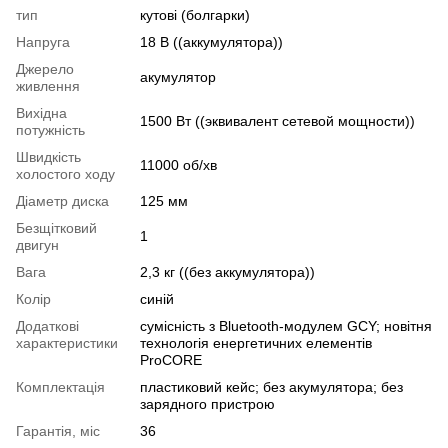
тип
кутові (болгарки)
Напруга
18 В ((аккумулятора))
Джерело
акумулятор
живлення
Вихідна
1500 Вт ((эквивалент сетевой мощности))
потужність
Швидкість
11000 об/хв
холостого ходу
Діаметр диска
125 мм
Безщітковий
1
двигун
Вага
2,3 кг ((без аккумулятора))
Колір
синій
Додаткові
сумісність з Bluetooth-модулем GCY; новітня
характеристики
технологія енергетичних елементів
ProCORE
Комплектація
пластиковий кейс; без акумулятора; без
зарядного пристрою
Гарантія, міс
36