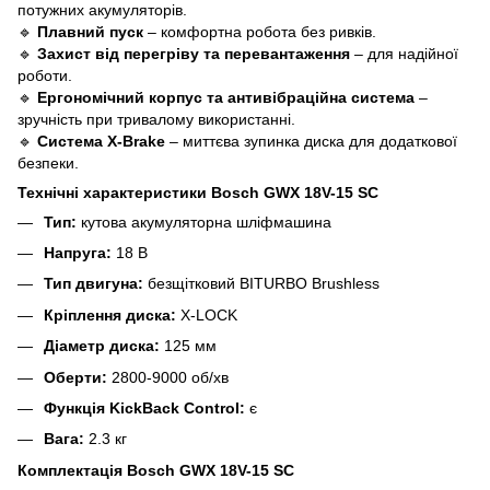
потужних акумуляторів.
🔹
Плавний пуск
– комфортна робота без ривків.
🔹
Захист від перегріву та перевантаження
– для надійної
роботи.
🔹
Ергономічний корпус та антивібраційна система
–
зручність при тривалому використанні.
🔹
Система X-Brake
– миттєва зупинка диска для додаткової
безпеки.
Технічні характеристики Bosch GWX 18V-15 SC
Тип:
кутова акумуляторна шліфмашина
Напруга:
18 В
Тип двигуна:
безщітковий BITURBO Brushless
Кріплення диска:
X-LOCK
Діаметр диска:
125 мм
Оберти:
2800-9000 об/хв
Функція KickBack Control:
є
Вага:
2.3 кг
Комплектація Bosch GWX 18V-15 SC