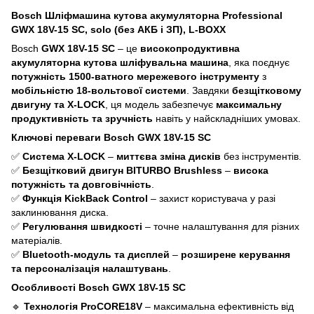
Bosch Шліфмашина кутова акумуляторна Professional
GWX 18V-15 SC, solo (без АКБ і ЗП), L-BOXX
Bosch
GWX 18V-15 SC
– це
високопродуктивна
акумуляторна кутова шліфувальна машина
, яка поєднує
потужність 1500-ватного мережевого інструменту
з
мобільністю 18-вольтової системи
. Завдяки
безщітковому
двигуну та X-LOCK
, ця модель забезпечує
максимальну
продуктивність та зручність
навіть у найскладніших умовах.
Ключові переваги Bosch GWX 18V-15 SC
✅
Система X-LOCK
–
миттєва зміна дисків
без інструментів.
✅
Безщітковий двигун BITURBO Brushless
–
висока
потужність та довговічність
.
✅
Функція KickBack Control
– захист користувача у разі
заклинювання диска.
✅
Регулювання швидкості
– точне налаштування для різних
матеріалів.
✅
Bluetooth-модуль та дисплей
–
розширене керування
та персоналізація налаштувань
.
Особливості Bosch GWX 18V-15 SC
🔹
Технологія ProCORE18V
– максимальна ефективність від