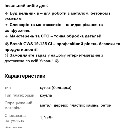
Ідеальний вибір для:
🔸
Будівельників
– для
роботи з металом, бетоном і
каменем
.
🔸
Слюсарів та монтажників
–
швидке різання та
шліфування
.
🔸
Майстерень та СТО
–
точна обробка деталей
.
🚀
Bosch GWS 19-125 CI – професійний рівень безпеки та
продуктивності!
🛒
Замовляйте зараз
у нашому інтернет-магазині з
доставкою по всій Україні!
🚀
Характеристики
тип
кутові (болгарки)
Тип платформи
кругла
Опрацьований
метал; дерево; пластик; камінь; бетон
матеріал
Споживана
1,9 кВт
потужність
Швидкість