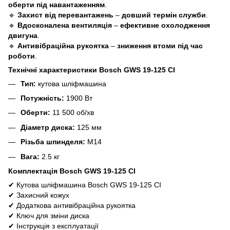
оберти під навантаженням
.
🔹
Захист від перевантажень
–
довший термін служби
.
🔹
Вдосконалена вентиляція
–
ефективне охолодження
двигуна
.
🔹
Антивібраційна рукоятка
–
зниження втоми під час
роботи
.
Технічні характеристики Bosch GWS 19-125 CI
Тип:
кутова шліфмашина
Потужність:
1900 Вт
Оберти:
11 500 об/хв
Діаметр диска:
125 мм
Різьба шпинделя:
M14
Вага:
2.5 кг
Комплектація Bosch GWS 19-125 CI
✔
Кутова шліфмашина Bosch GWS 19-125 CI
✔
Захисний кожух
✔
Додаткова антивібраційна рукоятка
✔
Ключ для зміни диска
✔
Інструкція з експлуатації