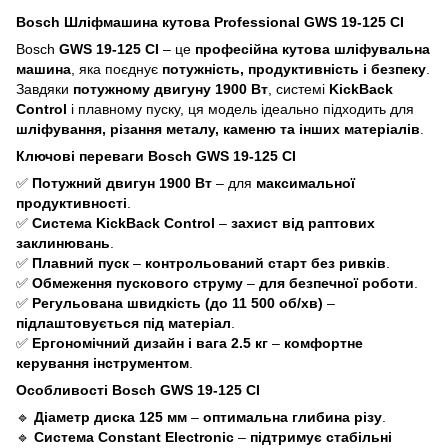
Bosch Шліфмашина кутова Professional GWS 19-125 CI
Bosch
GWS 19-125 CI
– це
професійна кутова шліфувальна
машина
, яка поєднує
потужність, продуктивність і безпеку
.
Завдяки
потужному двигуну 1900 Вт
, системі
KickBack
Control
і плавному пуску, ця модель ідеально підходить для
шліфування, різання металу, каменю та інших матеріалів
.
Ключові переваги Bosch GWS 19-125 CI
✅
Потужний двигун 1900 Вт
– для
максимальної
продуктивності
.
✅
Система KickBack Control
–
захист від раптових
заклинювань
.
✅
Плавний пуск
–
контрольований старт без ривків
.
✅
Обмеження пускового струму
–
для безпечної роботи
.
✅
Регульована швидкість (до 11 500 об/хв)
–
підлаштовується під матеріал
.
✅
Ергономічний дизайн і вага 2.5 кг
–
комфортне
керування інструментом
.
Особливості Bosch GWS 19-125 CI
🔹
Діаметр диска 125 мм
–
оптимальна глибина різу
.
🔹
Система Constant Electronic
–
підтримує стабільні