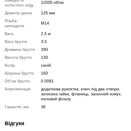
11500 об/хв
холостого ходу
Діаметр диска
125 мм
Різьба
M14
шпинделя
Вага
2,5 кг
Вага брутто
3.5
Довжина брутто
390
Висота брутто
130
Колір
синій
Ширина брутто
160
Об'єм брутто
0.0081
Комплектація
додаткова рукоятка; ключ під два отвори;
затискна гайка; фланець; захисний кожух;
пиловий фільтр
Гарантія, міс
36
Відгуки