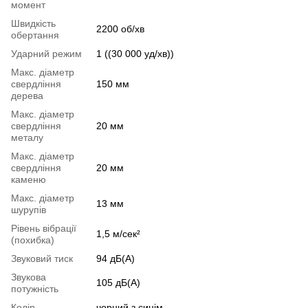
момент
Швидкість
2200 об/хв
обертання
Ударний режим
1 ((30 000 уд/хв))
Макс. діаметр
свердління
150 мм
дерева
Макс. діаметр
свердління
20 мм
металу
Макс. діаметр
свердління
20 мм
каменю
Макс. діаметр
13 мм
шурупів
Рівень вібрації
1,5 м/сек²
(похибка)
Звуковий тиск
94 дБ(А)
Звукова
105 дБ(А)
потужність
Колір
чорний з синім