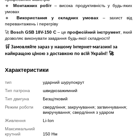
🔹
Монтажних робіт
– висока продуктивність у будь-яких
умовах
🔹
Використання у складних умовах
– захист від
перевантажень і перегріву
🚀
Bosch GSB 18V-150 C
– це
професійний інструмент
, який
дозволяє виконувати завдання будь-якої складності!
🛒
Замовляйте зараз у нашому інтернет-магазині за
🚀
найкращою ціною з доставкою по всій Україні!
Характеристики
тип
ударний шурупокрут
Тип патрона
швидкозажимний
Тип двигуна
Безщітковий
Режим роботи
свердління; закручування; загвинчування;
викручування; свердління з ударом
Живлення
Li-Ion
Максимальний
крутний
150 Нм