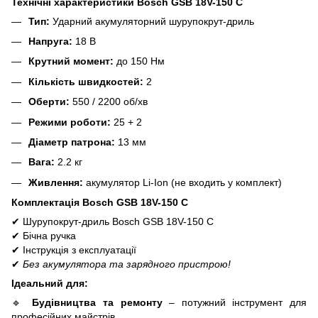
Технічні характеристики Bosch GSB 18V-150 C
Тип:
Ударний акумуляторний шурупокрут-дриль
Напруга:
18 В
Крутний момент:
до 150 Нм
Кількість швидкостей:
2
Оберти:
550 / 2200 об/хв
Режими роботи:
25 + 2
Діаметр патрона:
13 мм
Вага:
2.2 кг
Живлення:
акумулятор Li-Ion (не входить у комплект)
Комплектація Bosch GSB 18V-150 C
✔
Шурупокрут-дриль Bosch GSB 18V-150 C
✔
Бічна ручка
✔
Інструкція з експлуатації
✔
Без акумулятора та зарядного пристрою!
Ідеальний для:
🔹
Будівництва та ремонту
– потужний інструмент для
професійних майстрів