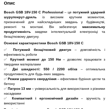
Опис
Bosch GSB 18V-150 C Professional
– це
потужний ударний
шурупокрут-дриль
із високим крутним моментом,
призначений для найскладніших завдань у будівництві,
ремонті та монтажі. Він забезпечує
максимальну
продуктивність
завдяки інтелектуальній електроніці та
безщітковому двигуну.
Основні характеристики Bosch GSB 18V-150 C
✅
Потужний безщітковий двигун
– довговічність і
ефективність роботи
✅
Крутний момент до 150 Нм
– дозволяє працювати з
твердими матеріалами
✅
Дві швидкості: 550 / 2200 об/хв
– оптимальна
продуктивність для будь-яких завдань
✅
Режим ударного свердління
– ефективне буріння цегли та
бетону
✅
Патрон 13 мм
– універсальність для використання з різними
насадками
✅
Компактний і ергономічний дизайн
– зручність у
використанні