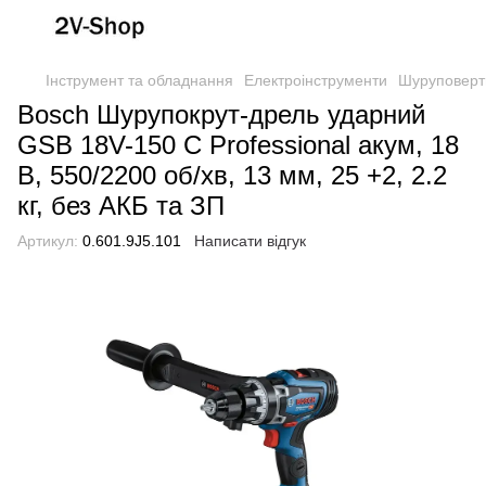
Інструмент та обладнання
Електроінструменти
Шуруповерти
Bosch Шурупокрут-дрель ударний
GSB 18V-150 C Professional акум, 18
В, 550/2200 об/хв, 13 мм, 25 +2, 2.2
кг, без АКБ та ЗП
Артикул:
0.601.9J5.101
Написати відгук