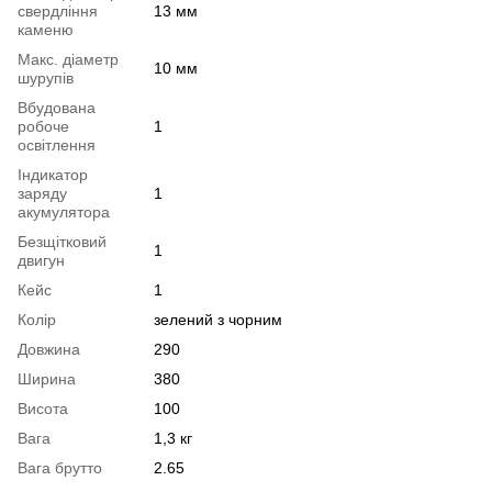
свердління
13 мм
каменю
Макс. діаметр
10 мм
шурупів
Вбудована
робоче
1
освітлення
Індикатор
заряду
1
акумулятора
Безщітковий
1
двигун
Кейс
1
Колір
зелений з чорним
Довжина
290
Ширина
380
Висота
100
Вага
1,3 кг
Вага брутто
2.65