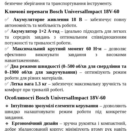
безпечне зберігання та транспортування інструменту.
Ключові переваги Bosch UniversalImpact 18V-60
✅
Акумуляторне живлення 18 В
– забезпечує повну
автономність та мобільність роботи.
✅
Акумулятор 1×2 А·год
– ідеально підходить для легких
та середніх завдань з оптимальним співвідношенням
потужності та тривалості роботи.
✅
Максимальний крутний момент 60 Н·м
– дозволяє
ефективно виконувати завдання з високими
навантаженнями.
✅
Два режими швидкості (0–500 об/хв для свердління та
0–1900 об/хв для закручування)
– оптимізують режим
роботи для різних матеріалів.
✅
Легка вага 1.3 кг
– забезпечує максимальну зручність та
комфорт при тривалій роботі.
Особливості Bosch UniversalImpact 18V-60
🔹
Інтуїтивно зрозумілі елементи керування
– дозволяють
швидко налаштовувати режим роботи під конкретне
завдання.
🔹
Ергономічний дизайн
– зручна рукоятка і компактний,
добре збалансований корпус мінімізують втому рук навіть