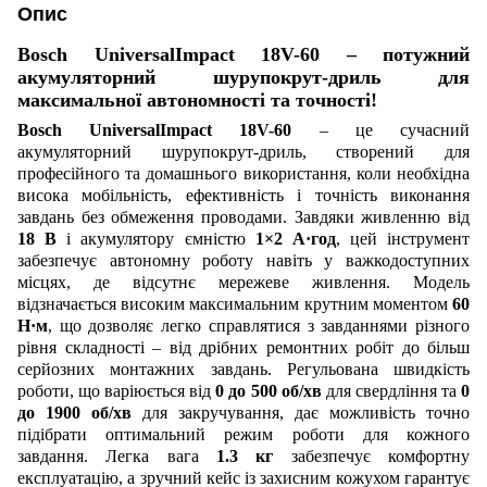
Опис
Bosch UniversalImpact 18V-60 – потужний
акумуляторний шурупокрут-дриль для
максимальної автономності та точності!
Bosch UniversalImpact 18V-60
– це сучасний
акумуляторний шурупокрут-дриль, створений для
професійного та домашнього використання, коли необхідна
висока мобільність, ефективність і точність виконання
завдань без обмеження проводами. Завдяки живленню від
18 В
і акумулятору ємністю
1×2 А·год
, цей інструмент
забезпечує автономну роботу навіть у важкодоступних
місцях, де відсутнє мережеве живлення. Модель
відзначається високим максимальним крутним моментом
60
Н·м
, що дозволяє легко справлятися з завданнями різного
рівня складності – від дрібних ремонтних робіт до більш
серйозних монтажних завдань. Регульована швидкість
роботи, що варіюється від
0 до 500 об/хв
для свердління та
0
до 1900 об/хв
для закручування, дає можливість точно
підібрати оптимальний режим роботи для кожного
завдання. Легка вага
1.3 кг
забезпечує комфортну
експлуатацію, а зручний кейс із захисним кожухом гарантує