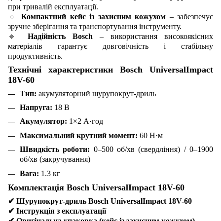
при тривалій експлуатації.
🔹
Компактний кейс із захисним кожухом
– забезпечує
зручне зберігання та транспортування інструменту.
🔹
Надійність Bosch
– використання високоякісних
матеріалів гарантує довговічність і стабільну
продуктивність.
Технічні характеристики Bosch UniversalImpact
18V-60
Тип:
акумуляторний шурупокрут-дриль
Напруга:
18 В
Акумулятор:
1×2 А·год
Максимальний крутний момент:
60 Н·м
Швидкість роботи:
0–500 об/хв (свердління) / 0–1900
об/хв (закручування)
Вага:
1.3 кг
Комплектація Bosch UniversalImpact 18V-60
✔
Шурупокрут-дриль Bosch UniversalImpact 18V-60
✔
Інструкція з експлуатації
✔
Оригінальна упаковка (кейc із захисним кожухом)