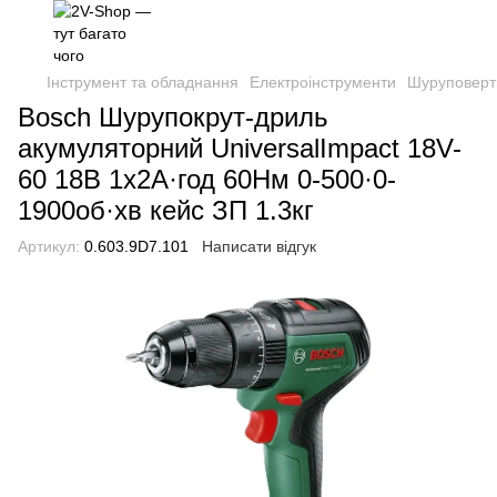
Інструмент та обладнання
Електроінструменти
Шуруповерти
Bosch Шурупокрут-дриль
акумуляторний UniversalImpact 18V-
60 18В 1х2А·год 60Нм 0-500·0-
1900об·хв кейс ЗП 1.3кг
Артикул:
0.603.9D7.101
Написати відгук