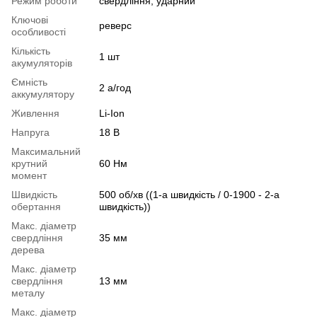
Режим роботи
свердління; ударний
Ключові
реверс
особливості
Кількість
1 шт
акумуляторів
Ємність
2 а/год
аккумулятору
Живлення
Li-Ion
Напруга
18 В
Максимальний
крутний
60 Нм
момент
Швидкість
500 об/хв ((1-а швидкість / 0-1900 - 2-а
обертання
швидкість))
Макс. діаметр
свердління
35 мм
дерева
Макс. діаметр
свердління
13 мм
металу
Макс. діаметр