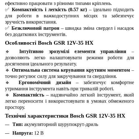
ефективно працювати з різними типами кріплень.
✅
Компактність і легкість (0.57 кг)
– ідеально підходить
для роботи в важкодоступних місцях та забезпечує
зручність використання.
✅
Безключовий патрон
– швидка зміна свердел і насадок
без додаткових інструментів.
Особливості Bosch GSR 12V-35 HX
🔹
Інтуїтивно зрозумілі елементи управління
–
дозволяють легко налаштовувати режими роботи для
досягнення ідеального результату.
🔹
Оптимальна система керування крутним моментом
–
точно регулює силу для закручування та свердління.
🔹
Ергономічний дизайн
– забезпечує комфортне
утримання інструмента навіть при тривалій роботі.
🔹
Компактність
– надзвичайно легкий інструмент, який
легко переносити і використовувати в умовах обмеженого
простору.
Технічні характеристики Bosch GSR 12V-35 HX
Тип:
акумуляторний шурупокрут-дриль
Напруга:
12 В