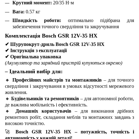
Крутний момент:
20/35 Н·м
Вага:
0.57 кг
Швидкість роботи:
оптимально підібрана для
забезпечення точного свердління та закручування
Комплектація Bosch GSR 12V-35 HX
✔
Шурупокрут-дриль Bosch GSR 12V-35 HX
✔
Інструкція з експлуатації
✔
Оригінальна упаковка
(Акумулятор та зарядний пристрій купуються окремо)
– Ідеальний вибір для:
🔸
Професійних майстрів та монтажників
– для точного
свердління і закручування в умовах відсутності мережевого
живлення.
🔸
Будівельників та ремонтників
– для автономної роботи,
де важлива мобільність і ефективність.
🔸
Домашніх користувачів
– для виконання дрібних
ремонтних робіт, складання меблів та монтажних завдань з
високою точністю.
🚀
Bosch GSR 12V-35 HX – потужність, точність і
автономність у кожній деталі!