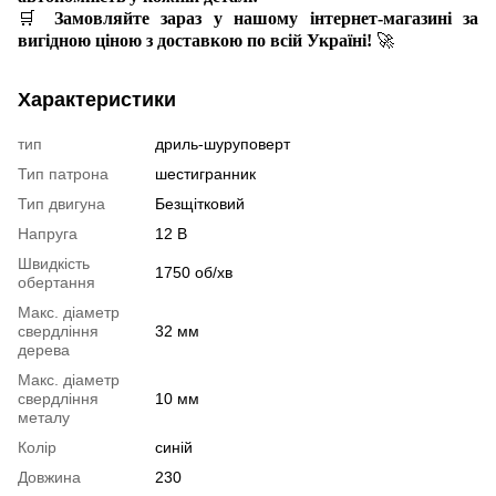
🛒
Замовляйте зараз у нашому інтернет-магазині за
вигідною ціною з доставкою по всій Україні!
🚀
Характеристики
тип
дриль-шуруповерт
Тип патрона
шестигранник
Тип двигуна
Безщітковий
Напруга
12 В
Швидкість
1750 об/хв
обертання
Макс. діаметр
свердління
32 мм
дерева
Макс. діаметр
свердління
10 мм
металу
Колір
синій
Довжина
230