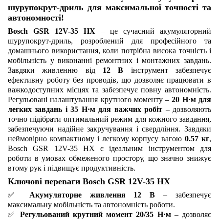
шурупокрут-дриль для максимальної точності та
автономності!
Bosch GSR 12V-35 HX
– це сучасний акумуляторний
шурупокрут-дриль, розроблений для професійного та
домашнього використання, коли потрібна висока точність і
мобільність у виконанні ремонтних і монтажних завдань.
Завдяки живленню від
12 В
інструмент забезпечує
ефективну роботу без проводів, що дозволяє працювати в
важкодоступних місцях та забезпечує повну автономність.
Регульовані налаштування крутного моменту –
20 Н·м для
легких завдань і 35 Н·м для важчих робіт
– дозволяють
точно підібрати оптимальний режим для кожного завдання,
забезпечуючи надійне закручування і свердління. Завдяки
неймовірно компактному і легкому корпусу вагою
0.57 кг
,
Bosch GSR 12V-35 HX є ідеальним інструментом для
роботи в умовах обмеженого простору, що значно знижує
втому рук і підвищує продуктивність.
Ключові переваги Bosch GSR 12V-35 HX
✅
Акумуляторне живлення 12 В
– забезпечує
максимальну мобільність та автономність роботи.
✅
Регульований крутний момент 20/35 Н·м
– дозволяє