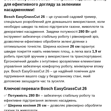
для ефективного догляду за зеленими
насадженнями!
Bosch EasyGrassCut 26
– це сучасний садовий тример,
спеціально розроблений для домашнього використання, коли
необхідно швидко та якісно підстригати газони, живоплоти та
декоративні насадження. Завдяки потужності
280 Вт
цей
інструмент забезпечує стабільну роботу і рівномірний зріз,
дозволяючи ефективно обробляти зелені ділянки з
оптимальною точністю. Ширина косіння
26 см
гарантує
швидке покриття навіть невеликих площ, а легка вага
1,9 кг
робить пристрій зручним у використанні та транспортуванні.
Ергономічний дизайн з інтуїтивно зрозумілими елементами
управління забезпечує комфортну роботу, мінімізуючи втому
рук. Bosch EasyGrassCut 26 – це надійний помічник для
підтримання вашого саду у бездоганному стані, який
допоможе заощадити час та зусилля.
Ключові переваги Bosch EasyGrassCut 26
✅
Потужність 280 Вт
– забезпечує стабільну роботу та
ефективне підстригання зелених насаджень.
✅
Ширина косіння 26 см
– дозволяє рівномірно обробляти
газони та живоплоти.