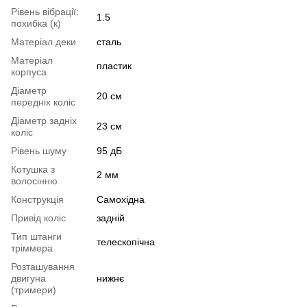
Рівень вібрації:
1.5
похибка (к)
Матеріал деки
сталь
Матеріал
пластик
корпуса
Діаметр
20 см
передніх коліс
Діаметр задніх
23 см
коліс
Рівень шуму
95 дБ
Котушка з
2 мм
волосінню
Конструкція
Самохідна
Привід коліс
задній
Тип штанги
телескопічна
тріммера
Розташування
двигуна
нижнє
(тримери)