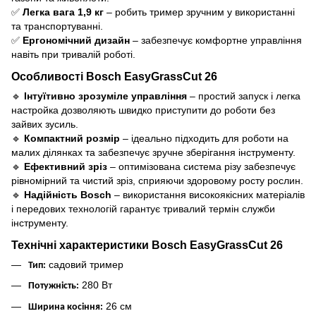
✅
Легка вага 1,9 кг
– робить тример зручним у використанні
та транспортуванні.
✅
Ергономічний дизайн
– забезпечує комфортне управління
навіть при тривалій роботі.
Особливості Bosch EasyGrassCut 26
🔹
Інтуїтивно зрозуміле управління
– простий запуск і легка
настройка дозволяють швидко приступити до роботи без
зайвих зусиль.
🔹
Компактний розмір
– ідеально підходить для роботи на
малих ділянках та забезпечує зручне зберігання інструменту.
🔹
Ефективний зріз
– оптимізована система різу забезпечує
рівномірний та чистий зріз, сприяючи здоровому росту рослин.
🔹
Надійність Bosch
– використання високоякісних матеріалів
і передових технологій гарантує тривалий термін служби
інструменту.
Технічні характеристики Bosch EasyGrassCut 26
садовий тример
Тип:
280 Вт
Потужність:
26 см
Ширина косіння: