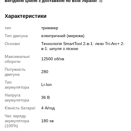
вигідною ціною з доставкою по всій Україні!
🚀
Характеристики
тип
триммер
Тип двигуна
електричний (мережа)
Основні
Технологія SmartTool 2-в-1: лезо Tri-Arc+ 2-
в-1: шпуля з ліскою
Максимальні
12500 об/хв
обороти
Потужність
280
двигуна
Тип
Li-Ion
акумулятора
Напруга
36 В
акумулятора
Ємність батареї
4 А/год
Час заряду
акумулятора
180 хв
(100%)