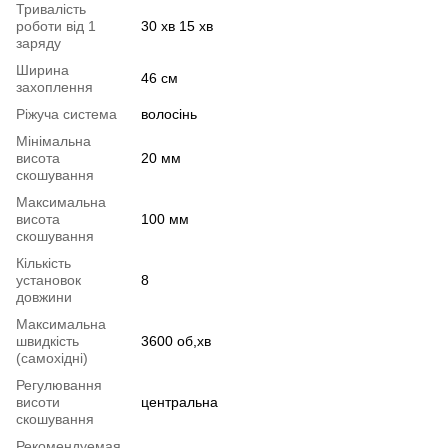
Тривалість
роботи від 1
30 хв 15 хв
заряду
Ширина
46 см
захоплення
Ріжуча система
волосінь
Мінімальна
висота
20 мм
скошування
Максимальна
висота
100 мм
скошування
Кількість
установок
8
довжини
Максимальна
швидкість
3600 об,хв
(самохідні)
Регулювання
висоти
центральна
скошування
Рекомендуемая