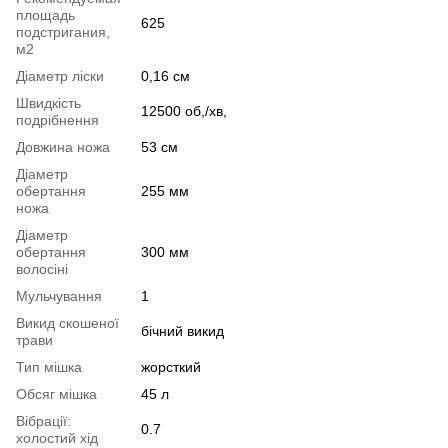
площадь
625
подстригания,
м2
Діаметр ліски
0,16 см
Швидкість
12500 об,/хв,
подрібнення
Довжина ножа
53 см
Діаметр
обертання
255 мм
ножа
Діаметр
обертання
300 мм
волосіні
Мульчування
1
Викид скошеної
бічний викид
трави
Тип мішка
жорсткий
Обсяг мішка
45 л
Вібрації:
0.7
холостий хід