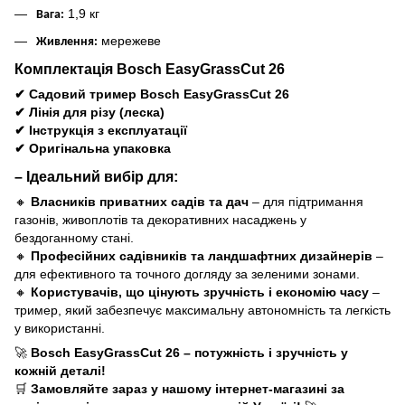
1,9 кг
Вага:
мережеве
Живлення:
Комплектація Bosch EasyGrassCut 26
✔
Садовий тример Bosch EasyGrassCut 26
✔
Лінія для різу (леска)
✔
Інструкція з експлуатації
✔
Оригінальна упаковка
– Ідеальний вибір для:
🔸
Власників приватних садів та дач
– для підтримання
газонів, живоплотів та декоративних насаджень у
бездоганному стані.
🔸
Професійних садівників та ландшафтних дизайнерів
–
для ефективного та точного догляду за зеленими зонами.
🔸
Користувачів, що цінують зручність і економію часу
–
тример, який забезпечує максимальну автономність та легкість
у використанні.
🚀
Bosch EasyGrassCut 26 – потужність і зручність у
кожній деталі!
🛒
Замовляйте зараз у нашому інтернет-магазині за