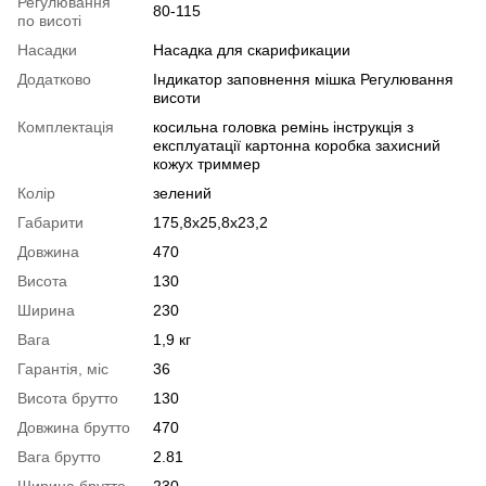
Регулювання
80-115
по висоті
Насадки
Насадка для скарификации
Додатково
Індикатор заповнення мішка Регулювання
висоти
Комплектація
косильна головка ремінь інструкція з
експлуатації картонна коробка захисний
кожух триммер
Колір
зелений
Габарити
175,8x25,8x23,2
Довжина
470
Висота
130
Ширина
230
Вага
1,9 кг
Гарантія, міс
36
Висота брутто
130
Довжина брутто
470
Вага брутто
2.81