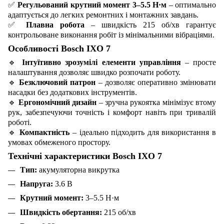
✅
Регульований крутний момент 3–5.5 Н·м
– оптимально
адаптується до легких ремонтних і монтажних завдань.
✅
Плавна робота
– швидкість 215 об/хв гарантує
контрольоване виконання робіт із мінімальними вібраціями.
Особливості Bosch IXO 7
🔹
Інтуїтивно зрозумілі елементи управління
– просте
налаштування дозволяє швидко розпочати роботу.
🔹
Безключовий патрон
– дозволяє оперативно змінювати
насадки без додаткових інструментів.
🔹
Ергономічний дизайн
– зручна рукоятка мінімізує втому
рук, забезпечуючи точність і комфорт навіть при тривалій
роботі.
🔹
Компактність
– ідеально підходить для використання в
умовах обмеженого простору.
Технічні характеристики Bosch IXO 7
Тип:
акумуляторна викрутка
Напруга:
3.6 В
Крутний момент:
3–5.5 Н·м
Швидкість обертання:
215 об/хв