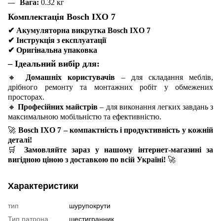
Вага:
0.32 кг
Комплектація Bosch IXO 7
✔
Акумуляторна викрутка Bosch IXO 7
✔
Інструкція з експлуатації
✔
Оригінальна упаковка
– Ідеальний вибір для:
🔸
Домашніх користувачів
– для складання меблів,
дрібного ремонту та монтажних робіт у обмежених
просторах.
🔸
Професійних майстрів
– для виконання легких завдань з
максимальною мобільністю та ефективністю.
🚀
Bosch IXO 7 – компактність і продуктивність у кожній
деталі!
🛒
Замовляйте зараз у нашому інтернет-магазині за
вигідною ціною з доставкою по всій Україні!
🚀
Характеристики
тип
шурупокрути
Тип патрона
шестигранник