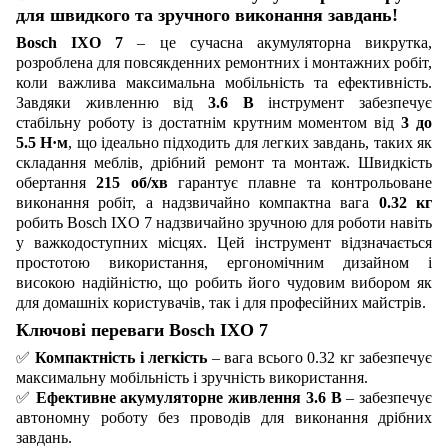
для швидкого та зручного виконання завдань!
Bosch IXO 7
– це сучасна акумуляторна викрутка,
розроблена для повсякденних ремонтних і монтажних робіт,
коли важлива максимальна мобільність та ефективність.
Завдяки живленню від
3.6 В
інструмент забезпечує
стабільну роботу із достатнім крутним моментом від
3 до
5.5 Н·м
, що ідеально підходить для легких завдань, таких як
складання меблів, дрібний ремонт та монтаж. Швидкість
обертання
215 об/хв
гарантує плавне та контрольоване
виконання робіт, а надзвичайно компактна вага
0.32 кг
робить Bosch IXO 7 надзвичайно зручною для роботи навіть
у важкодоступних місцях. Цей інструмент відзначається
простотою використання, ергономічним дизайном і
високою надійністю, що робить його чудовим вибором як
для домашніх користувачів, так і для професійних майстрів.
Ключові переваги Bosch IXO 7
✅
Компактність і легкість
– вага всього 0.32 кг забезпечує
максимальну мобільність і зручність використання.
✅
Ефективне акумуляторне живлення 3.6 В
– забезпечує
автономну роботу без проводів для виконання дрібних
завдань.