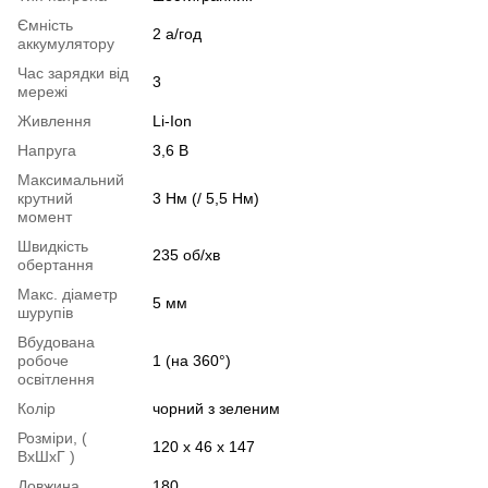
Ємність
2 а/год
аккумулятору
Час зарядки від
3
мережі
Живлення
Li-Ion
Напруга
3,6 В
Максимальний
крутний
3 Нм (/ 5,5 Нм)
момент
Швидкість
235 об/хв
обертання
Макс. діаметр
5 мм
шурупів
Вбудована
робоче
1 (на 360°)
освітлення
Колір
чорний з зеленим
Розміри, (
120 х 46 х 147
ВхШхГ )
Довжина
180