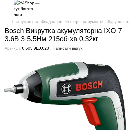
Інструмент та обладнання
Електроінструменти
Шуруповерти
Bosch Викрутка акумуляторна IXO 7
3.6В 3·5.5Нм 215об·хв 0.32кг
Артикул:
0.603.9E0.020
Написати відгук