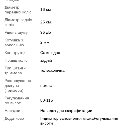
Діаметр
16 см
передніх коліс
Діаметр задніх
25 см
коліс
Рівень шуму
96 дБ
Котушка з
2 мм
волосінню
Конструкція
Самохідна
Привід коліс
задній
Тип штанги
телескопічна
тріммера
Розташування
двигуна
нижнє
(тримери)
Регулювання
80-115
по висоті
Насадки
Насадка для скарификации
Додатково
Індикатор заповнення мішкаРегулювання
висоти