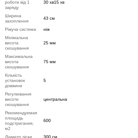
роботи від 1
30 хв15 хв
заряду
Ширина
43 см
захоплення
Ріжуча система
ніж
Мінімальна
висота
25 мм
скошування
Максимальна
висота
75 мм
скошування
Кількість
установок
5
довжини
Регулювання
висоти
центральна
скошування
Рекомендуемая
площадь
600
подстригания,
м2
Діаметр ліски
300 см