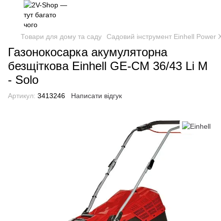
Товари для дому та саду
Садовий інструмент Einhell Power
Газонокосарка акумуляторна
безщіткова Einhell GE-CM 36/43 Li M
- Solo
Артикул:
3413246
Написати відгук