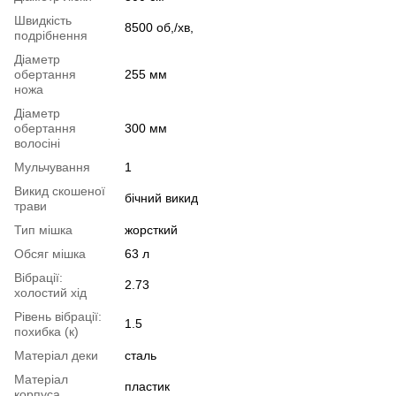
Швидкість
8500 об,/хв,
подрібнення
Діаметр
обертання
255 мм
ножа
Діаметр
обертання
300 мм
волосіні
Мульчування
1
Викид скошеної
бічний викид
трави
Тип мішка
жорсткий
Обсяг мішка
63 л
Вібрації:
2.73
холостий хід
Рівень вібрації:
1.5
похибка (к)
Матеріал деки
сталь
Матеріал
пластик
корпуса