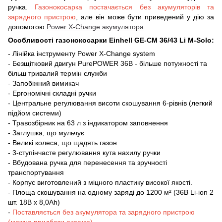
ручка.
Газонокосарка постачається без акумуляторів та
зарядного пристрою
, але він може бути приведений у дію за
допомогою
Power X-Change акумулятора
.
Особливості газонокосарки Einhell GE-CM 36/43 Li M-Solo:
- Лінійка інструменту Power X-Change system
- Безщітковий двигун PurePOWER 36В - більше потужності та
більш тривалий термін служби
- Запобіжний вимикач
- Ергономічні складні ручки
- Центральне регулювання висоти скошування 6-рівнів (легкий
підйом системи)
- Травозбірник на 63 л з індикатором заповнення
- Заглушка, що мульчує
- Великі колеса, що щадять газон
- 3-ступінчасте регулювання кута нахилу ручки
- Вбудована ручка для перенесення та зручності
транспортування
- Корпус виготовлений з міцного пластику високої якості.
- Площа скошування на одному заряді до 1200 м² (36В Li-ion 2
шт. 18B х 8,0Аh)
-
Поставляється без акумулятора та зарядного пристрою
(можна придбати окремо)