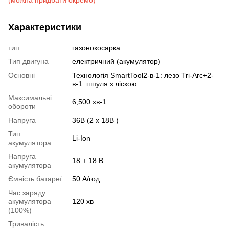
Характеристики
тип
газонокосарка
Тип двигуна
електричний (акумулятор)
Основні
Технологія SmartTool2-в-1: лезо Tri-Arc+2-
в-1: шпуля з ліскою
Максимальні
6,500 хв-1
обороти
Напруга
36В (2 х 18В )
Тип
Li-Ion
акумулятора
Напруга
18 + 18 В
акумулятора
Ємність батареї
50 А/год
Час заряду
акумулятора
120 хв
(100%)
Тривалість