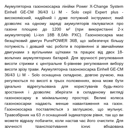
Акумуляторна газонокосарка лінійки Power X-Change System
Einhell GE-CM 36/43 Li M - Solo серії Expert plus -
високоякісний, надійний і дуже потужний інструмент, який
дозволяє на одному заряді акумуляторів піклуватися про
газони площею до 1200 м² (при використанні 2-х
акумуляторів) Li-iоn 18В 8,0Аh PXC). Газонокосарка має
безщітковий двигун PurePOWER 36В, що забезпечує більшу
потужність і довший час роботи в порівнянні зі звичайними
двигунами з вугільними щітками та працює від двох 18-
вольтних акумуляторних батарей. Для зручності регулювання
висоти стрижки є центральне 6-рівневе регулювання вибору
висоти зрізу трави. Акумуляторна газонокосарка Einhell GE-CM
36/43 Li M - Solo оснащена складною, довгою ручкою, яка
регулюється по висоті в трьох положеннях, вона може бути
ідеально відрегульована для користувачів будь-якого
зростання і дозволяє зберігати в складеному вигляді
газонокосарку в мінімальному просторі. Великі колеса
газонокосарки надають менше навантаження на газон.
Газонокосарка поставляється з заглушкою, що мульчує.
Травозбірник на 63 л оснащений індикатором рівня, так що ви
можете відразу побачити, коли настав час його очистити. Для
зручності транспортування існує вбудована