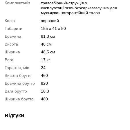
Комплектація
травозбірникінструкція з
експлуатаціїгазонокосарказаглушка для
мульчуваннягарантійний талон
Колір
червоний
Габарити
155 x 41 x 50
Довжина
81,3 см
Висота
46 см
Ширина
48,5 см
Вага
17 кг
Гарантія, міс
24
Висота брутто
460
Довжина брутто
820
Вага брутто
18.3
Ширина брутто
480
Відгуки