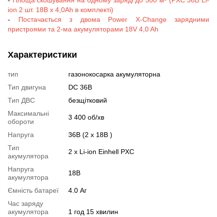
ion 2 шт. 18B х 4,0Аh в комплекті)
-
Постачається з двома Power X-Change зарядними
пристроями та 2-ма акумуляторами 18V 4,0 Ah
Характеристики
тип
газонокосарка акумуляторна
Тип двигуна
DC 36В
Тип ДВС
безщітковий
Максимальні
3 400 об/хв
обороти
Напруга
36В (2 х 18В )
Тип
2 х Li-ion Einhell PXC
акумулятора
Напруга
18В
акумулятора
Ємність батареї
4.0 Аг
Час заряду
акумулятора
1 год 15 хвилин