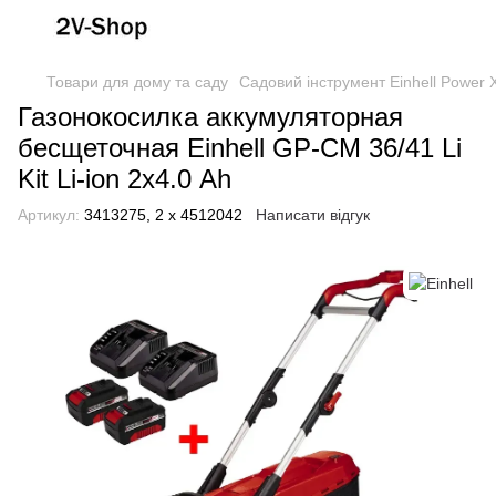
Товари для дому та саду
Садовий інструмент Einhell Power
Газонокосилка аккумуляторная
бесщеточная Einhell GP-CM 36/41 Li
Kit Li-ion 2х4.0 Ah
Артикул:
3413275, 2 х 4512042
Написати відгук