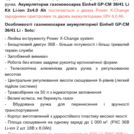
ручка.
Акумуляторна газонокосарка Einhell GP-CM 36/41 Li
Kit Li-ion 2х4.0
Ah
постачається з двома Power X-Change
зарядними пристроями та двома акумуляторами 18V 4,0 Ah
.
Особливості газонокосарки акумуляторної Einhell GP-CM
36/41 Li - Solo:
- Лінійка інструменту Power X-Change system
- Безщітковий двигун 36В - більше потужності і більш тривалий
термін служби
- Запобіжний вимикач
- Робота без втоми завдяки рукоятці ергономічної форми
- Телескопічна алюмінієва довга ручка з регульованою
висотою
- Центральне регулювання висоти скошування 6-рівнів (легкий
підйом системи)
- Травозбірник на 50 л з індикатором заповнення
- Великі колеса, які бережуть газон
- Вбудована ручка для перенесення і зручності
транспортування
- Корпус виготовлений з ударостійкого пластику високої якості
- Площа скошування на одному заряді до 1 000 м². (PXC 36В
Li-ion 2 шт. 18B х 8,0Аh)
-
Площа скошування на одному заряді до 500 м² (PXC 36В Li-