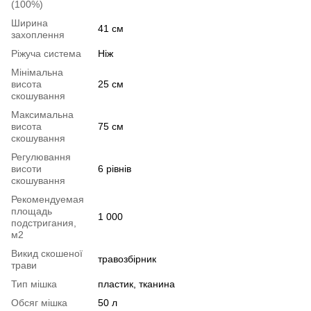
(100%)
Ширина
41 см
захоплення
Ріжуча система
Ніж
Мінімальна
висота
25 см
скошування
Максимальна
висота
75 см
скошування
Регулювання
висоти
6 рівнів
скошування
Рекомендуемая
площадь
1 000
подстригания,
м2
Викид скошеної
травозбірник
трави
Тип мішка
пластик, тканина
Обсяг мішка
50 л