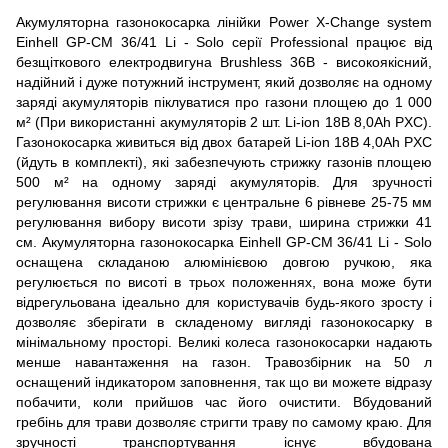
Акумуляторна газонокосарка лінійки Power X-Change system
Einhell GP-CM 36/41 Li - Solo серії Professional працює від
безщіткового електродвигуна Brushless 36В - високоякісний,
надійний і дуже потужний інструмент, який дозволяє на одному
заряді акумуляторів піклуватися про газони площею до 1 000
м² (При використанні акумуляторів 2 шт. Li-ion 18B 8,0Аh PXC).
Газонокосарка живиться від двох батарей Li-ion 18B 4,0Аh PXC
(йдуть в комплекті), які забезпечують стрижку газонів площею
500 м² на одному заряді акумуляторів. Для зручності
регулювання висоти стрижки є центральне 6 рівневе 25-75 мм
регулювання вибору висоти зрізу трави, ширина стрижки 41
см. Акумуляторна газонокосарка Einhell GP-CM 36/41 Li - Solo
оснащена складаною алюмінієвою довгою ручкою, яка
регулюється по висоті в трьох положеннях, вона може бути
відрегульована ідеально для користувачів будь-якого зросту і
дозволяє зберігати в складеному вигляді газонокосарку в
мінімальному просторі. Великі колеса газонокосарки надають
менше навантаження на газон. Травозбірник на 50 л
оснащений індикатором заповнення, так що ви можете відразу
побачити, коли прийшов час його очистити. Вбудований
гребінь для трави дозволяє стригти траву по самому краю. Для
зручності транспортування існує вбудована