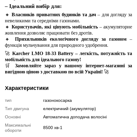
– Ідеальний вибір для:
🔸
Власників приватних будинків та дач
– для догляду за
невеликими та середніми газонами.
🔸
Користувачів, які цінують мобільність
– акумуляторне
живлення дозволяє працювати без дротів.
🔸
Прихильників екологічного догляду за газоном
–
функція мульчування для природного удобрення.
🚀
Karcher LMO 18-33 Battery – легкість, потужність та
мобільність для ідеального газону!
🛒
Замовляйте зараз у нашому інтернет-магазині за
вигідною ціною з доставкою по всій Україні!
🚀
Характеристики
тип
газонокосарка
Тип двигуна
електричний (акумулятор)
Основні
Автоматична доподача волосіні
Максимальні
8500 хв-1
обороти