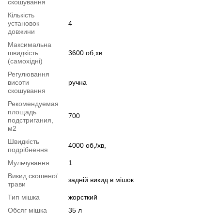
скошування
Кількість
установок
4
довжини
Максимальна
швидкість
3600 об,хв
(самохідні)
Регулювання
висоти
ручна
скошування
Рекомендуемая
площадь
700
подстригания,
м2
Швидкість
4000 об,/хв,
подрібнення
Мульчування
1
Викид скошеної
задній викид в мішок
трави
Тип мішка
жорсткий
Обсяг мішка
35 л