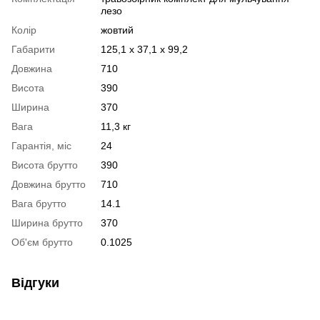
лезо
Колір
жовтий
Габарити
125,1 х 37,1 х 99,2
Довжина
710
Висота
390
Ширина
370
Вага
11,3 кг
Гарантія, міс
24
Висота брутто
390
Довжина брутто
710
Вага брутто
14.1
Ширина брутто
370
Об'єм брутто
0.1025
Відгуки