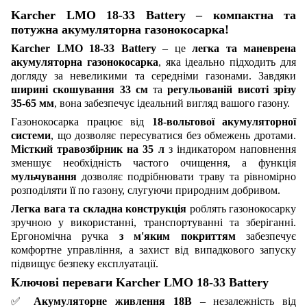
Karcher LMO 18-33 Battery – компактна та
потужна акумуляторна газонокосарка!
Karcher LMO 18-33 Battery
– це
легка та маневрена
акумуляторна газонокосарка
, яка ідеально підходить для
догляду за невеликими та середніми газонами. Завдяки
ширині скошування 33 см
та
регульованій висоті зрізу
35-65 мм
, вона забезпечує ідеальний вигляд вашого газону.
Газонокосарка працює від
18-вольтової акумуляторної
системи
, що дозволяє пересуватися без обмежень дротами.
Місткий травозбірник на 35 л
з індикатором наповнення
зменшує необхідність частого очищення, а функція
мульчування
дозволяє подрібнювати траву та рівномірно
розподіляти її по газону, слугуючи природним добривом.
Легка вага та складна конструкція
роблять газонокосарку
зручною у використанні, транспортуванні та зберіганні.
Ергономічна ручка
з м'яким покриттям
забезпечує
комфортне управління, а захист від випадкового запуску
підвищує безпеку експлуатації.
Ключові переваги Karcher LMO 18-33 Battery
✅
Акумуляторне живлення 18В
– незалежність від