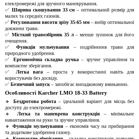
електромережі для зручного маневрування.
✅
Ширина скошування 33 см
– оптимальний розмір для
малих та середніх газонів.
✅
Регулювання висоти зрізу 35-65 мм
– вибір оптимальної
довжини трави.
✅
Місткий травозбірник 35 л
– менше зупинок для його
очищення.
✅
Функція мульчування
– подрібнення трави для
природного удобрення.
✅
Ергономічна складна ручка
– зручне управління та
компактне зберігання.
✅
Легка вага
– проста у використанні навіть для
користувачів без досвіду.
✅
Безпечний запуск
– запобігає випадковому вмиканню.
Особливості Karcher LMO 18-33 Battery
🔹
Бездротова робота
– ідеальний варіант для місць без
доступу до електромережі.
🔹
Легка та маневрена конструкція
– мінімальне
навантаження на руки та зручне управління.
🔹
Функція мульчування
– економія часу на прибирання
та додаткове удобрення газону.
🔹
Компактне зберігання
– складна конструкція дозволяє