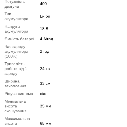
Потужність
400
двигуна
Тип
Li-Ion
акумулятора
Напруга
18 В
акумулятора
Ємність батареї
4 А/год
Час заряду
акумулятора
2 год
(100%)
Тривалість
роботи від 1
24 хв
заряду
Ширина
33 см
захоплення
Ріжуча система
ніж
Мінімальна
висота
35 мм
скошування
Максимальна
висота
65 мм