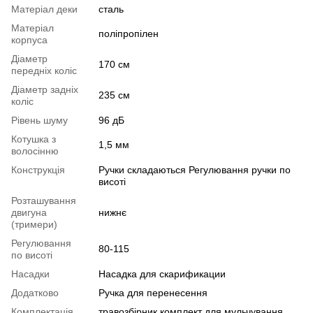
Матеріал деки
сталь
Матеріал
поліпропілен
корпуса
Діаметр
170 см
передніх коліс
Діаметр задніх
235 см
коліс
Рівень шуму
96 дБ
Котушка з
1,5 мм
волосінню
Конструкція
Ручки складаються Регулювання ручки по
висоті
Розташування
двигуна
нижнє
(тримери)
Регулювання
80-115
по висоті
Насадки
Насадка для скарификации
Додатково
Ручка для перенесення
Комплектація
травозбірник комплект для мульчування