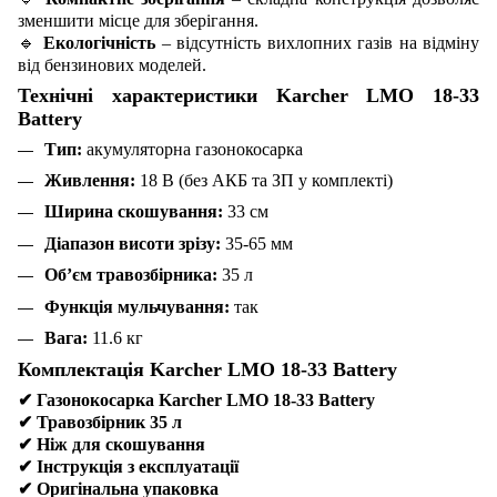
зменшити місце для зберігання.
🔹
Екологічність
– відсутність вихлопних газів на відміну
від бензинових моделей.
Технічні характеристики Karcher LMO 18-33
Battery
Тип:
акумуляторна газонокосарка
Живлення:
18 В (без АКБ та ЗП у комплекті)
Ширина скошування:
33 см
Діапазон висоти зрізу:
35-65 мм
Об’єм травозбірника:
35 л
Функція мульчування:
так
Вага:
11.6 кг
Комплектація Karcher LMO 18-33 Battery
✔
Газонокосарка Karcher LMO 18-33 Battery
✔
Травозбірник 35 л
✔
Ніж для скошування
✔
Інструкція з експлуатації
✔
Оригінальна упаковка