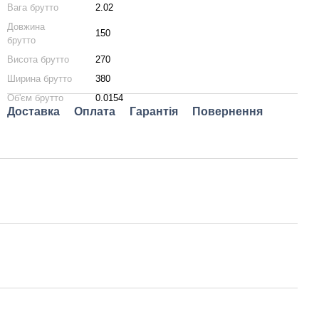
Вага брутто
2.02
Довжина
150
брутто
Висота брутто
270
Ширина брутто
380
Об'єм брутто
0.0154
Доставка
Оплата
Гарантія
Повернення