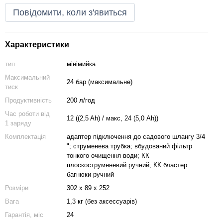
Повідомити, коли з'явиться
Характеристики
тип
мінімийка
Максимальний
24 бар (максимальне)
тиск
Продуктивність
200 л/год
Час роботи від
12 ((2,5 Ah) / макс, 24 (5,0 Ah))
1 заряду
Комплектація
адаптер підключення до садового шлангу 3/4
"; струменева трубка; вбудований фільтр
тонкого очищення води; КК
плоскоструменевий ручний; КК бластер
багнюки ручний
Розміри
302 x 89 x 252
Вага
1,3 кг (без аксессуарів)
Гарантія, міс
24