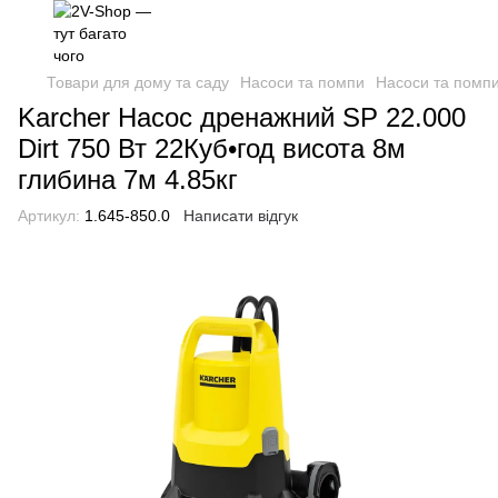
Товари для дому та саду
Насоси та помпи
Насоси та помпи
Karcher Насос дренажний SP 22.000
Dirt 750 Вт 22Куб•год висота 8м
глибина 7м 4.85кг
Артикул:
1.645-850.0
Написати відгук