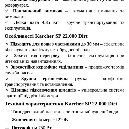
резервуарах.
✅
Поплавковий вимикач
– автоматичне вмикання та
вимикання.
✅
Легка вага 4.85 кг
– зручне транспортування та
експлуатація.
Особливості Karcher SP 22.000 Dirt
🔹
Підходить для води з частинками до 30 мм
– ефективне
відкачування навіть дуже забрудненої води.
🔹
Захист від перегріву
– безпечна експлуатація при
інтенсивних навантаженнях.
🔹
Зносостійке керамічне ущільнення
– продовжує термін
служби насоса.
🔹
Зручна ергономічна ручка
– комфортне
транспортування та встановлення.
🔹
Швидке підключення шлангів
– універсальна система
адаптації під різні діаметри.
Технічні характеристики Karcher SP 22.000 Dirt
Тип:
дренажний насос для чистої та забрудненої води
Живлення:
від мережі 220В
Потужність:
750 Вт