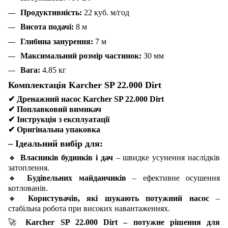
Продуктивність:
22 куб. м/год
Висота подачі:
8 м
Глибина занурення:
7 м
Максимальний розмір частинок:
30 мм
Вага:
4.85 кг
Комплектація Karcher SP 22.000 Dirt
✔
Дренажний насос Karcher SP 22.000 Dirt
✔
Поплавковий вимикач
✔
Інструкція з експлуатації
✔
Оригінальна упаковка
– Ідеальний вибір для:
🔸
Власників будинків і дач
– швидке усунення наслідків
затоплення.
🔸
Будівельних майданчиків
– ефективне осушення
котлованів.
🔸
Користувачів, які шукають потужний насос
–
стабільна робота при високих навантаженнях.
🚀
Karcher SP 22.000 Dirt – потужне рішення для