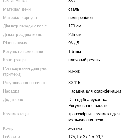
Обсяг мішка
35 л
Матеріал деки
сталь
Матеріал корпуса
поліпропілен
Діаметр передніх коліс
170 см
Діаметр задніх коліс
235 см
Рівень шуму
96 дБ
Котушка з волосінню
1,6 мм
Конструкція
плечовий ремінь
Розташування двигуна
нижнє
(тримери)
Регулювання по висоті
80-115
Насадки
Насадка для скарификации
Додатково
D - подібна рукоятка
Регулювання висоти
Комплектація
травозбірник комплект для
мульчування лезо
Колір
жовтий
Габарити
125,1 х 37,1 х 99,2