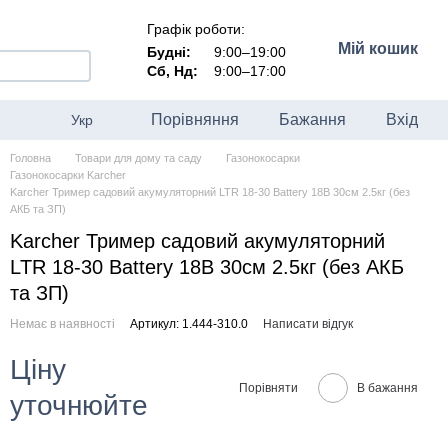
Графік роботи:
Мій кошик
Будні:
9:00–19:00
Сб, Нд:
9:00–17:00
Порівняння
Бажання
Вхід
Укр
Головна
Товари для дому та саду
Газонокосарки
Газонокосарки Karcher
Karcher Тример садовий акумуляторний LTR 18-30 Battery 18В 30см 2.5кг (без
АКБ та ЗП)
Karcher Тример садовий акумуляторний
LTR 18-30 Battery 18В 30см 2.5кг (без АКБ
та ЗП)
Немає в наявності
Артикул: 1.444-310.0
Написати відгук
Ціну
Порівняти
В бажання
уточнюйте