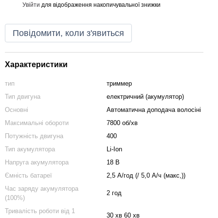
Увійти
для відображення накопичувальної знижки
%
Повідомити, коли з'явиться
Характеристики
тип
триммер
Тип двигуна
електричний (акумулятор)
Основні
Автоматична доподача волосіні
Максимальні обороти
7800 об/хв
Потужність двигуна
400
Тип акумулятора
Li-Ion
Напруга акумулятора
18 В
Ємність батареї
2,5 А/год (/ 5,0 А/ч (макс,))
Час заряду акумулятора
2 год
(100%)
Тривалість роботи від 1
30 хв 60 хв