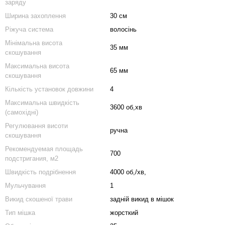
заряду
Ширина захоплення
30 см
Ріжуча система
волосінь
Мінімальна висота
35 мм
скошування
Максимальна висота
65 мм
скошування
Кількість установок довжини
4
Максимальна швидкість
3600 об,хв
(самохідні)
Регулювання висоти
ручна
скошування
Рекомендуемая площадь
700
подстригания, м2
Швидкість подрібнення
4000 об,/хв,
Мульчування
1
Викид скошеної трави
задній викид в мішок
Тип мішка
жорсткий