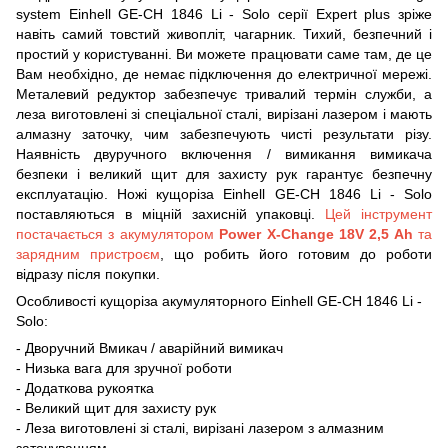
system Einhell GE-CH 1846 Li - Solo серії Expert plus зріже
навіть самий товстий живопліт, чагарник. Тихий, безпечний і
простий у користуванні. Ви можете працювати саме там, де це
Вам необхідно, де немає підключення до електричної мережі.
Металевий редуктор забезпечує тривалий термін служби, а
леза виготовлені зі спеціальної сталі, вирізані лазером і мають
алмазну заточку, чим забезпечують чисті результати різу.
Наявність двуручного включення / вимикання вимикача
безпеки і великий щит для захисту рук гарантує безпечну
експлуатацію. Ножі кущоріза Einhell GE-CH 1846 Li - Solo
поставляються в міцній захисній упаковці.
Цей інструмент
постачається з акумулятором
Power X-Change 18V 2,5 Ah
та
зарядним пристроєм
, що робить його готовим до роботи
відразу після покупки.
Особливості кущоріза акумуляторного Einhell GE-CH 1846 Li -
Solo:
- Дворучний Вмикач / аварійний вимикач
- Низька вага для зручної роботи
- Додаткова рукоятка
- Великий щит для захисту рук
- Леза виготовлені зі сталі, вирізані лазером з алмазним
заточуванням