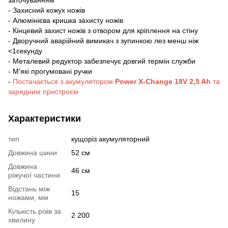
- Захисний кожух ножів
- Алюмінієва кришка захисту ножів
- Кінцевий захист ножів з отвором для кріплення на стіну
- Дворучний аварійний вимикач з зупинкою лез менш ніж
<1секунду
- Металевий редуктор забезпечує довгий термін служби
- М'які прогумовані ручки
-
Постачається з акумулятором
Power X-Change 18V 2,5 Ah
та
зарядним пристроєм
Характеристики
тип
кущоріз акумуляторний
Довжина шини
52 см
Довжина
46 см
ріжучої частини
Відстань між
15
ножами, мм
Кількість різів за
2 200
хвилину