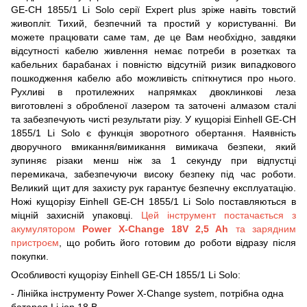
GE-CH 1855/1 Li Solo серії Expert plus зріже навіть товстий
живопліт. Тихий, безпечний та простий у користуванні. Ви
можете працювати саме там, де це Вам необхідно, завдяки
відсутності кабелю живлення немає потреби в розетках та
кабельних барабанах і повністю відсутній ризик випадкового
пошкодження кабелю або можливість спіткнутися про нього.
Рухливі в протилежних напрямках двоклинкові леза
виготовлені з обробленої лазером та заточені алмазом сталі
та забезпечують чисті результати різу. У кущорізі Einhell GE-CH
1855/1 Li Solo є функція зворотного обертання. Наявність
дворучного вмикання/вимикання вимикача безпеки, який
зупиняє різаки менш ніж за 1 секунду при відпустці
перемикача, забезпечуючи високу безпеку під час роботи.
Великий щит для захисту рук гарантує безпечну експлуатацію.
Ножі кущорізу Einhell GE-CH 1855/1 Li Solo поставляються в
міцній захисній упаковці.
Цей інструмент постачається з
акумулятором
Power X-Change 18V 2,5 Ah
та зарядним
пристроєм
, що робить його готовим до роботи відразу після
покупки.
Особливості кущорізу Einhell GE-CH 1855/1 Li Solo:
- Лінійка інструменту Power X-Change system, потрібна одна
батарея Li-ion 18 В