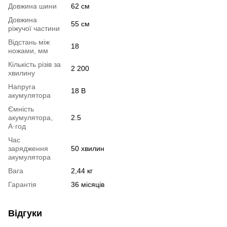
Довжина шини
62 см
Довжина
55 см
ріжучої частини
Відстань між
18
ножами, мм
Кількість різів за
2 200
хвилину
Напруга
18 В
акумулятора
Ємність
акумулятора,
2.5
А·год
Час
зарядження
50 хвилин
акумулятора
Вага
2,44 кг
Гарантія
36 місяців
Відгуки