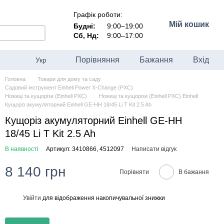
Графік роботи:
Мій кошик
Будні:
9:00–19:00
Сб, Нд:
9:00–17:00
Порівняння
Бажання
Вхід
Укр
Головна
Товари для дому та саду
Садовий інструмент Einhell Power X-Change (PXC)
Ножиці та кущорізи (Einhell PXC)
Ножиці та кущорізи (Einhell PXC) Einhell
Кущоріз акумуляторний Einhell GE-HH 18/45 Li T Kit 2.5 Ah
Кущоріз акумуляторний Einhell GE-HH
18/45 Li T Kit 2.5 Ah
В наявності
Артикул: 3410866, 4512097
Написати відгук
8 140 грн
Порівняти
В бажання
Увійти
для відображення накопичувальної знижки
%