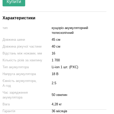
Купити
Характеристики
тип
кущоріз акумуляторний
телескопічний
Довжина шини
45 см
Довжина ріжучої частини
40 см
Відстань між ножами, мм
16
Кількість різів за хвилину
1 700
Тип акумулятора
Li-ion 1 шт. (PXC)
Напруга акумулятора
18 В
Ємність акумулятора,
2.5
А·год
Час зарядження
50 хвилин
акумулятора
Вага
4,28 кг
Гарантія
36 місяців