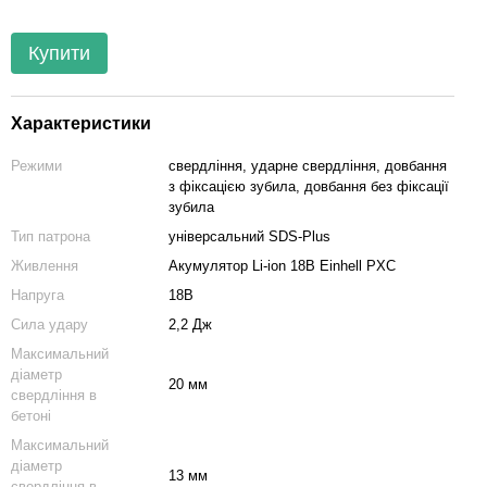
Купити
Характеристики
Режими
свердління, ударне свердління, довбання
з фіксацією зубила, довбання без фіксації
зубила
Тип патрона
універсальний SDS-Plus
Живлення
Акумулятор Li-ion 18В Einhell PXC
Напруга
18В
Сила удару
2,2 Дж
Максимальний
діаметр
20 мм
свердління в
бетоні
Максимальний
діаметр
13 мм
свердління в