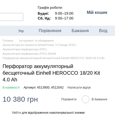
Графік роботи:
Мій кошик
Будні:
9:00–19:00
Сб, Нд:
9:00–17:00
Порівняння
Бажання
Вхід
Укр
Головна
Інструмент та обладнання
Акумуляторні інструменти Einhell Power X-Change (PXC)
Акумуляторні перфоратори (PXC)
Акумуляторні перфоратори (PXC) Einhell
Перфоратор аккумуляторный бесщеточный Einhell HEROCCO 18/20 Kit 4.0 Ah
Перфоратор аккумуляторный
бесщеточный Einhell HEROCCO 18/20 Kit
4.0 Ah
В наявності
Артикул: 4513900, 4512042
Написати відгук
10 380 грн
Порівняти
В бажання
Увійти
для відображення накопичувальної знижки
%