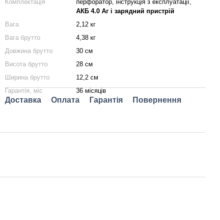
Комплектація
перфоратор, інструкція з експлуатації,
АКБ 4.0 Аг і зарядний пристрій
Вага
2,12 кг
Вага брутто
4,38 кг
Довжина брутто
30 см
Висота брутто
28 см
Ширина брутто
12,2 см
Гарантія, міс
36 місяців
Доставка
Оплата
Гарантія
Повернення