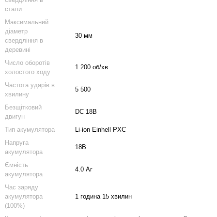
стали
Максимальний
діаметр
30 мм
свердління в
деревині
Число оборотів
1 200 об/хв
холостого ходу
Частота ударів в
5 500
хвилину
Безщітковий
DC 18В
двигун
Тип акумулятора
Li-ion Einhell PXC
Напруга
18В
акумулятора
Ємність
4.0 Аг
акумулятора
Час заряду
акумулятора
1 година 15 хвилин
(100%)