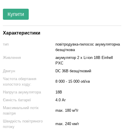
Купити
Характеристики
тип
повітродувка-пилосос акумуляторна
безщіткова
Живлення
акумулятор 2 х Li-ion 18В Einhell
PXC
Двигун
DC 36В безщітковий
Частота обертання
8 000 - 15 000 об/хв
холостого ходу:
Напруга акумулятора
18В
Ємність батареї
4.0 Аг
Максимальний потік
max. 180 м³/г
повітря
Швидкість повітряного
max. 240 км/г
потоку