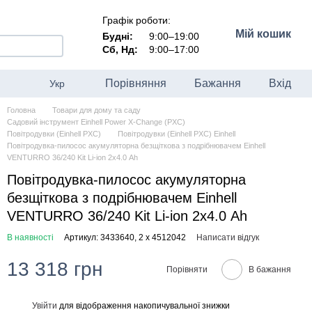
Графік роботи:
Мій кошик
Будні:
9:00–19:00
Сб, Нд:
9:00–17:00
Порівняння
Бажання
Вхід
Укр
Головна
Товари для дому та саду
Садовий інструмент Einhell Power X-Change (PXC)
Повітродувки (Einhell PXC)
Повітродувки (Einhell PXC) Einhell
Повітродувка-пилосос акумуляторна безщіткова з подрібнювачем Einhell
VENTURRO 36/240 Kit Li-ion 2х4.0 Ah
Повітродувка-пилосос акумуляторна
безщіткова з подрібнювачем Einhell
VENTURRO 36/240 Kit Li-ion 2х4.0 Ah
В наявності
Артикул: 3433640, 2 х 4512042
Написати відгук
13 318 грн
Порівняти
В бажання
Увійти
для відображення накопичувальної знижки
%