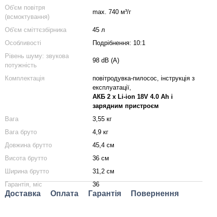
Об'єм повітря
max. 740 м³/г
(всмоктування)
Об'єм сміттєзбірника
45 л
Особливості
Подрібнення: 10:1
Рівень шуму: звукова
98 dB (A)
потужність
Комплектація
повітродувка-пилосос, інструкція з
експлуатації,
АКБ 2 х Li-ion 18V 4.0 Ah і
зарядним пристроєм
Вага
3,55 кг
Вага бруто
4,9 кг
Довжина брутто
45,4 см
Висота брутто
36 см
Ширина брутто
31,2 см
Гарантія, міс
36
Доставка
Оплата
Гарантія
Повернення