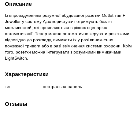
Описание
Із впровадженням розумної вбудованої розетки Outlet тип F
Jeweller у систему Ajax користувачі отримують безліч
можливостей, які проявляються в різних сценаріях
автоматизації. Тепер можна автоматично керувати розетками
відповідно до розкладу, вимикати їх у разі виникнення
пожежної тривоги або в разі ввімкнення системи охорони. Крім
того, розетки можна інтегрувати з розумними вимикачами
LightSwitch.
Характеристики
тип
центральна панель
Отзывы