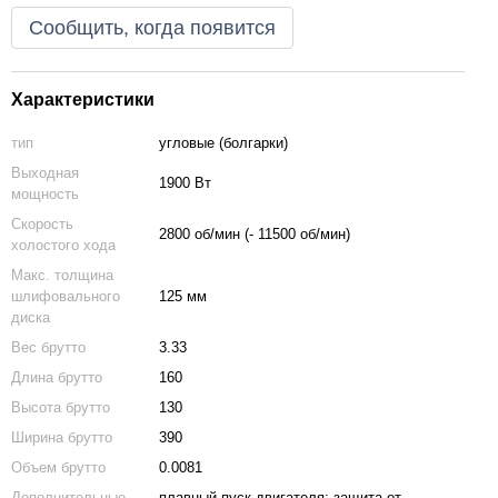
Сообщить, когда появится
Характеристики
тип
угловые (болгарки)
Выходная
1900 Вт
мощность
Скорость
2800 об/мин (- 11500 об/мин)
холостого хода
Макс. толщина
шлифовального
125 мм
диска
Вес брутто
3.33
Длина брутто
160
Высота брутто
130
Ширина брутто
390
Объем брутто
0.0081
Дополнительные
плавный пуск двигателя; защита от