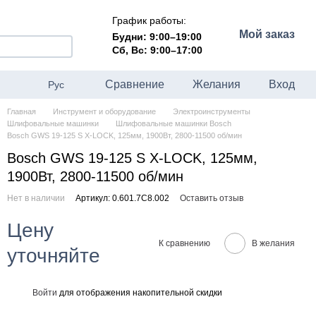
График работы:
Мой заказ
Будни: 9:00–19:00
Сб, Вс: 9:00–17:00
Сравнение
Желания
Вход
Рус
Главная
Инструмент и оборудование
Электроинструменты
Шлифовальные машинки
Шлифовальные машинки Bosch
Bosch GWS 19-125 S X-LOCK, 125мм, 1900Вт, 2800-11500 об/мин
Bosch GWS 19-125 S X-LOCK, 125мм,
1900Вт, 2800-11500 об/мин
Нет в наличии
Артикул: 0.601.7C8.002
Оставить отзыв
Цену
К сравнению
В желания
уточняйте
Войти
для отображения накопительной скидки
%