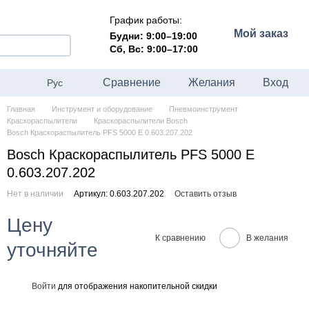
График работы:
Мой заказ
Будни: 9:00–19:00
Сб, Вс: 9:00–17:00
Сравнение
Желания
Вход
Рус
Главная
Инструмент и оборудование
Пневмоинструмент
Краскораспылители
Краскораспылители Bosch
Bosch Краскораспылитель PFS 5000 E 0.603.207.202
Bosch Краскораспылитель PFS 5000 E
0.603.207.202
Нет в наличии
Артикул: 0.603.207.202
Оставить отзыв
Цену
К сравнению
В желания
уточняйте
Войти
для отображения накопительной скидки
%