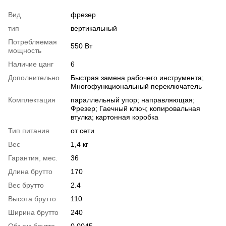
Вид
фрезер
тип
вертикальный
Потребляемая
550 Вт
мощность
Наличие цанг
6
Дополнительно
Быстрая замена рабочего инструмента;
Многофункциональный переключатель
Комплектация
параллельный упор; направляющая;
Фрезер; Гаечный ключ; копировальная
втулка; картонная коробка
Тип питания
от сети
Вес
1,4 кг
Гарантия, мес.
36
Длина брутто
170
Вес брутто
2.4
Высота брутто
110
Ширина брутто
240
Объем брутто
0.0045