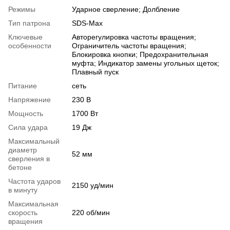
Режимы
Ударное сверление; Долбление
Тип патрона
SDS-Max
Ключевые
Авторегулировка частоты вращения;
особенности
Ограничитель частоты вращения;
Блокировка кнопки; Предохранительная
муфта; Индикатор замены угольных щеток;
Плавный пуск
Питание
сеть
Напряжение
230 В
Мощность
1700 Вт
Сила удара
19 Дж
Максимальный
диаметр
52 мм
сверления в
бетоне
Частота ударов
2150 уд/мин
в минуту
Максимальная
скорость
220 об/мин
вращения