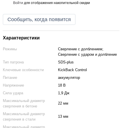
Войти
для отображения накопительной скидки
%
Сообщить, когда появится
Характеристики
Режимы
Сверление с долблением;
Сверление с ударом и долбление
Тип патрона
SDS-plus
Ключевые особенности
KickBack Control
Питание
аккумулятор
Напряжение
18 В
Сила удара
1,9 Дж
Максимальный диаметр
22 мм
сверления в бетоне
Максимальный диаметр
13 мм
сверления в стали
Максимальный диаметр