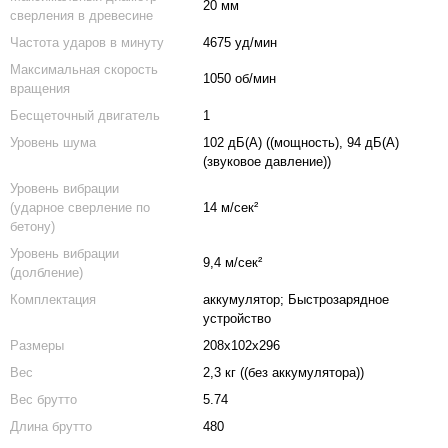
20 мм
сверления в древесине
Частота ударов в минуту
4675 уд/мин
Максимальная скорость
1050 об/мин
вращения
Бесщеточный двигатель
1
Уровень шума
102 дБ(А) ((мощность), 94 дБ(А)
(звуковое давление))
Уровень вибрации
(ударное сверление по
14 м/сек²
бетону)
Уровень вибрации
9,4 м/сек²
(долбление)
Комплектация
аккумулятор; Быстрозарядное
устройство
Размеры
208x102x296
Вес
2,3 кг ((без аккумулятора))
Вес брутто
5.74
Длина брутто
480