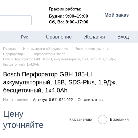
График работы:
Мой заказ
Будни: 9:00–19:00
Сб, Вс: 9:00–17:00
Сравнение
Желания
Вход
Рус
Главная
Инструмент и оборудование
Электроинструменты
Перфораторы
Перфораторы Bosch
Bosch Перфоратор GBH 185-LI, аккумуляторный, 18В, SDS-Plus, 1.9Дж,
бесщеточный, 1х4.0Ah
Bosch Перфоратор GBH 185-LI,
аккумуляторный, 18В, SDS-Plus, 1.9Дж,
бесщеточный, 1х4.0Ah
Нет в наличии
Артикул: 0.611.924.022
Оставить отзыв
Цену
К сравнению
В желания
уточняйте