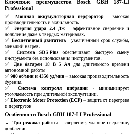
Ключевые преимущества Bosch GBH 187-LI
Professional
✅
Мощная аккумуляторная перфоратор
- высокая
производительность и мобильность.
✅
Энергия удара 2,4 Дж
– эффективное сверление и
долбление даже в твердых материалах.
✅
Бесщеточный двигатель
- увеличенный срок службы,
меньший нагрев.
✅
Система SDS-Plus
обеспечивает быструю смену
инструмента без использования инструментов.
✅
Две батареи 18 В 5 Ач
для длительного времени
автономной работы.
✅
980 об/мин и 4350 уд/мин
– высокая производительность
бурения.
✅
Система контроля вибрации
- минимизирует
утомляемость при длительной эксплуатации.
✅
Electronic Motor Protection (ECP)
– защита от перегрева
и перегрузок.
Особенности Bosch GBH 187-LI Professional
🔹
Три режима работы
– сверление, ударное сверление,
долбление.