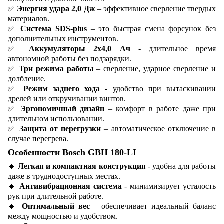
✅
Энергия удара 2,0 Дж
– эффективное сверление твердых
материалов.
✅
Система SDS-plus
– это быстрая смена форсунок без
дополнительных инструментов.
✅
Аккумуляторы 2х4,0 Ач
- длительное время
автономной работы без подзарядки.
✅
Три режима работы
– сверление, ударное сверление и
долбление.
✅
Режим заднего хода
- удобство при вытаскивании
дрелей или откручивании винтов.
✅
Эргономичный дизайн
– комфорт в работе даже при
длительном использовании.
✅
Защита от перегрузки
– автоматическое отключение в
случае перегрева.
Особенности Bosch GBH 180-LI
🔹
Легкая и компактная конструкция
- удобна для работы
даже в труднодоступных местах.
🔹
Антивибрационная система
- минимизирует усталость
рук при длительной работе.
🔹
Оптимальный вес
– обеспечивает идеальный баланс
между мощностью и удобством.