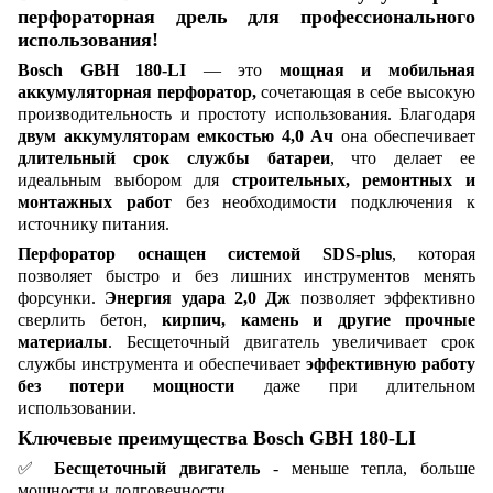
перфораторная дрель для профессионального
использования!
Bosch GBH 180-LI
— это
мощная и мобильная
аккумуляторная перфоратор,
сочетающая в себе высокую
производительность и простоту использования. Благодаря
двум аккумуляторам емкостью 4,0 Ач
она обеспечивает
длительный срок службы батареи
, что делает ее
идеальным выбором для
строительных, ремонтных и
монтажных работ
без необходимости подключения к
источнику питания.
Перфоратор оснащен системой SDS-plus
, которая
позволяет быстро и без лишних инструментов менять
форсунки.
Энергия удара 2,0 Дж
позволяет эффективно
сверлить бетон,
кирпич, камень и другие прочные
материалы
. Бесщеточный двигатель увеличивает срок
службы инструмента и обеспечивает
эффективную работу
без потери мощности
даже при длительном
использовании.
Ключевые преимущества Bosch GBH 180-LI
✅
Бесщеточный двигатель
- меньше тепла, больше
мощности и долговечности.