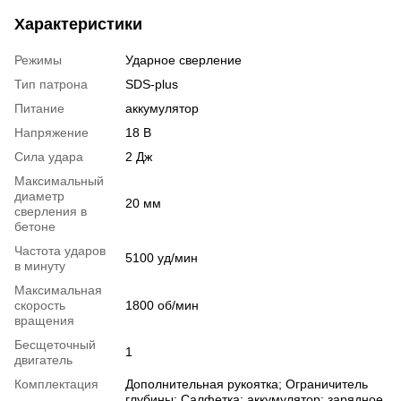
Характеристики
Режимы
Ударное сверление
Тип патрона
SDS-plus
Питание
аккумулятор
Напряжение
18 В
Сила удара
2 Дж
Максимальный
диаметр
20 мм
сверления в
бетоне
Частота ударов
5100 уд/мин
в минуту
Максимальная
скорость
1800 об/мин
вращения
Бесщеточный
1
двигатель
Комплектация
Дополнительная рукоятка; Ограничитель
глубины; Салфетка; аккумулятор; зарядное