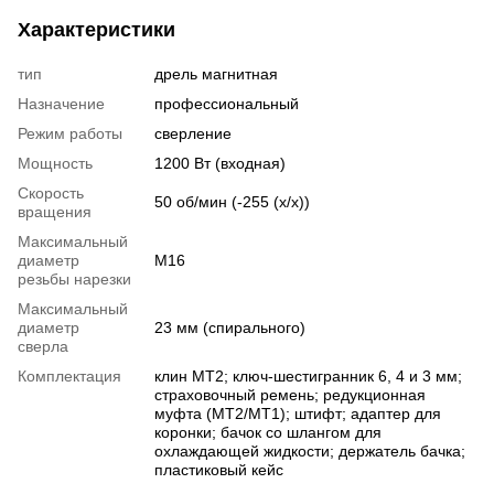
Характеристики
тип
дрель магнитная
Назначение
профессиональный
Режим работы
сверление
Мощность
1200 Вт (входная)
Скорость
50 об/мин (-255 (х/х))
вращения
Максимальный
диаметр
M16
резьбы нарезки
Максимальный
диаметр
23 мм (спирального)
сверла
Комплектация
клин MT2; ключ-шестигранник 6, 4 и 3 мм;
страховочный ремень; редукционная
муфта (MT2/MT1); штифт; адаптер для
коронки; бачок со шлангом для
охлаждающей жидкости; держатель бачка;
пластиковый кейс