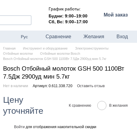
График работы:
Мой заказ
Будни: 9:00–19:00
Сб, Вс: 9:00–17:00
Сравнение
Желания
Вход
Рус
Главная
Инструмент и оборудование
Электроинструменты
Отбойные молотки
Отбойные молотки Bosch
Bosch Отбойный молоток GSH 500 1100Вт 7.5Дж 2900уд мин 5.7кг
Bosch Отбойный молоток GSH 500 1100Вт
7.5Дж 2900уд мин 5.7кг
Нет в наличии
Артикул: 0.611.338.720
Оставить отзыв
Цену
К сравнению
В желания
уточняйте
Войти
для отображения накопительной скидки
%