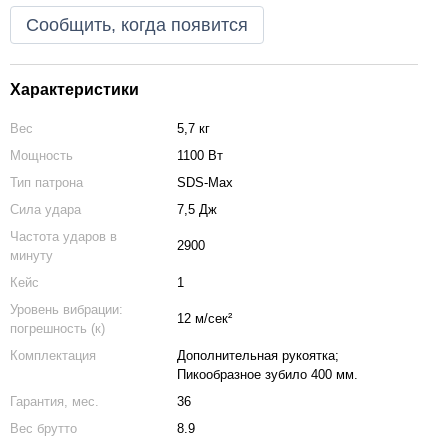
Сообщить, когда появится
Характеристики
Вес
5,7 кг
Мощность
1100 Вт
Тип патрона
SDS-Max
Сила удара
7,5 Дж
Частота ударов в
2900
минуту
Кейс
1
Уровень вибрации:
12 м/сек²
погрешность (к)
Комплектация
Дополнительная рукоятка;
Пикообразное зубило 400 мм.
Гарантия, мес.
36
Вес брутто
8.9