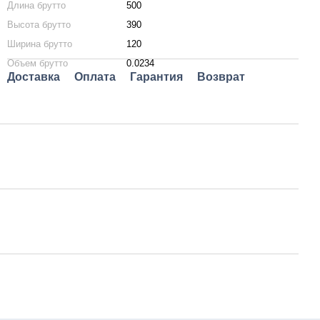
Длина брутто
500
Высота брутто
390
Ширина брутто
120
Объем брутто
0.0234
Доставка
Оплата
Гарантия
Возврат