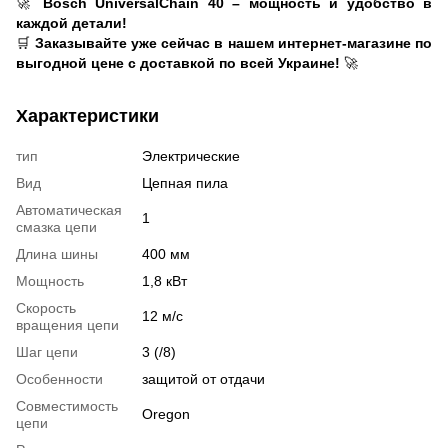
🚀
Bosch UniversalChain 40 – мощность и удобство в
каждой детали!
🛒
Заказывайте уже сейчас в нашем интернет-магазине по
выгодной цене с доставкой по всей Украине!
🚀
Характеристики
тип
Электрические
Вид
Цепная пила
Автоматическая
1
смазка цепи
Длина шины
400 мм
Мощность
1,8 кВт
Скорость
12 м/с
вращения цепи
Шаг цепи
3 (/8)
Особенности
защитой от отдачи
Совместимость
Oregon
цепи