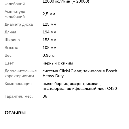
12000 кол/мин (– 20000)
колебаний
Амплитуда
2,5 мм
колебаний
Диаметр диска
125 мм
Длина
194 мм
Ширина
153 мм
Высота
108 мм
Вес
0,95 кг
Цвет
черный с синим
Дополнительные
система Click&Clean; технология Bosch
характеристики
Heavy Duty
Комплектация
пылесборник; эксцентриковая;
платформа; шлифовальный лист C430
Гарантия, мес.
36
Отзывы