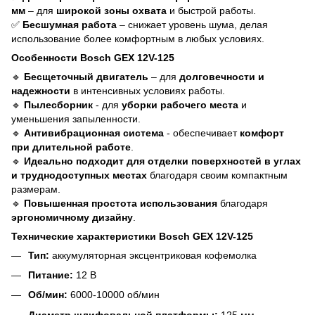
мм
– для
широкой зоны охвата
и быстрой работы.
✅
Бесшумная работа
– снижает уровень шума, делая
использование более комфортным в любых условиях.
Особенности Bosch GEX 12V-125
🔹
Бесщеточный двигатель
– для
долговечности и
надежности
в интенсивных условиях работы.
🔹
Пылесборник
- для
уборки рабочего места
и
уменьшения запыленности.
🔹
Антивибрационная система
- обеспечивает
комфорт
при длительной работе
.
🔹
Идеально подходит для отделки поверхностей в углах
и труднодоступных местах
благодаря своим компактным
размерам.
🔹
Повышенная простота использования
благодаря
эргономичному дизайну
.
Технические характеристики Bosch GEX 12V-125
Тип:
аккумуляторная эксцентриковая кофемолка
Питание:
12 В
Об/мин:
6000-10000 об/мин
Диаметр шлифовальной платформы:
125 мм