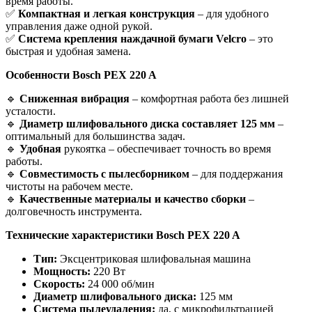
время работы.
✅
Компактная и легкая конструкция
– для удобного
управления даже одной рукой.
✅
Система крепления наждачной бумаги Velcro
– это
быстрая и удобная замена.
Особенности Bosch PEX 220 A
🔹
Сниженная вибрация
– комфортная работа без лишней
усталости.
🔹
Диаметр шлифовального диска составляет 125 мм
–
оптимальный для большинства задач.
🔹
Удобная
рукоятка – обеспечивает точность во время
работы.
🔹
Совместимость с пылесборником
– для поддержания
чистоты на рабочем месте.
🔹
Качественные материалы и качество сборки
–
долговечность инструмента.
Технические характеристики Bosch PEX 220 A
Тип:
Эксцентриковая шлифовальная машина
Мощность:
220 Вт
Скорость:
24 000 об/мин
Диаметр шлифовального диска:
125 мм
Система пылеудаления:
да, с микрофильтрацией