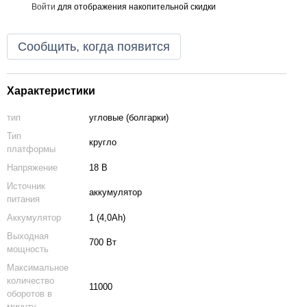
Войти
для отображения накопительной скидки
%
Сообщить, когда появится
Характеристики
тип
угловые (болгарки)
Тип
кругло
платформы
Напряжение
18 В
Источник
аккумулятор
питания
Аккумулятор
1 (4,0Ah)
Выходная
700 Вт
мощность
Максимальное
количество
11000
оборотов в
минуту