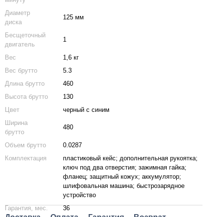
Диаметр
125 мм
диска
Бесщеточный
1
двигатель
Вес
1,6 кг
Вес брутто
5.3
Длина брутто
460
Высота брутто
130
Цвет
черный с синим
Ширина
480
брутто
Объем брутто
0.0287
Комплектация
пластиковый кейс; дополнительная рукоятка;
ключ под два отверстия; зажимная гайка;
фланец; защитный кожух; аккумулятор;
шлифовальная машина; быстрозарядное
устройство
Гарантия, мес.
36