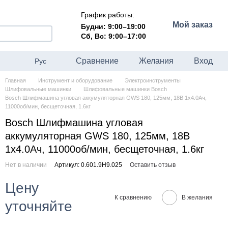
График работы:
Мой заказ
Будни: 9:00–19:00
Сб, Вс: 9:00–17:00
Сравнение
Желания
Вход
Рус
Главная
Инструмент и оборудование
Электроинструменты
Шлифовальные машинки
Шлифовальные машинки Bosch
Bosch Шлифмашина угловая аккумуляторная GWS 180, 125мм, 18В 1х4.0Ач,
11000об/мин, бесщеточная, 1.6кг
Bosch Шлифмашина угловая
аккумуляторная GWS 180, 125мм, 18В
1х4.0Ач, 11000об/мин, бесщеточная, 1.6кг
Нет в наличии
Артикул: 0.601.9H9.025
Оставить отзыв
Цену
К сравнению
В желания
уточняйте