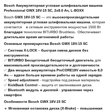
Bosch Аккумуляторная угловая шлифовальная машина
Professional GWX 18V-15 SC, 2x8.0 Ач, L-BOXX
Bosch
GWX 18V-15 SC
— это
высокопроизводительная
аккумуляторная угловая шлифовальная машина
, которая
сочетается
с
сетевым инструментом мощностью 1500 Вт
благодаря
технологии BITURBO Brushless
.
Обеспечивает
длительное время автономной работы
.
Основные преимущества Bosch GWX 18V-15 SC
✅
Система X-LOCK
–
быстрая смена дисков без
инструментов
.
✅
BITURBO Бесщеточный бесщеточный двигатель
для
максимальной производительности и долговечности
.
✅
Два мощных аккумулятора ProCORE18V емкостью 8,0
Ач
—
вдвое больше времени работы на одной зарядке
.
✅
Speed adjustment
- подстройка под разные материалы.
✅
KickBack Control
– защита от заклинивания диска.
✅
Bluetooth модуль и дисплей
-
управление через
смартфон
.
Особенности Bosch GWX 18V-15 SC
🔹
Мгновенная остановка диска (X-Brake)
–
повышенная