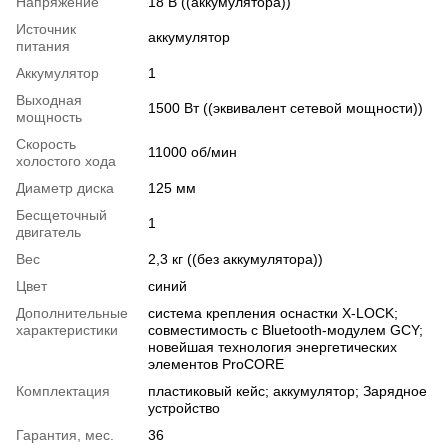
Напряжение
18 В ((аккумулятора))
Источник
аккумулятор
питания
Аккумулятор
1
Выходная
1500 Вт ((эквивалент сетевой мощности))
мощность
Скорость
11000 об/мин
холостого хода
Диаметр диска
125 мм
Бесщеточный
1
двигатель
Вес
2,3 кг ((без аккумулятора))
Цвет
синий
Дополнительные
система крепления оснастки X-LOCK;
характеристики
совместимость с Bluetooth-модулем GCY;
новейшая технология энергетических
элементов ProCORE
Комплектация
пластиковый кейс; аккумулятор; Зарядное
устройство
Гарантия, мес.
36