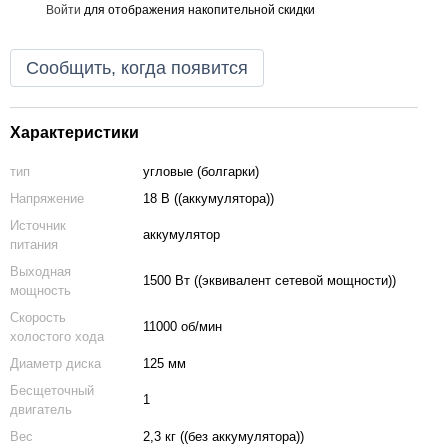
Войти
для отображения накопительной скидки
%
Сообщить, когда появится
Характеристики
тип
угловые (болгарки)
Напряжение
18 В ((аккумулятора))
Источник
аккумулятор
питания
Выходная
1500 Вт ((эквивалент сетевой мощности))
мощность
Скорость
11000 об/мин
холостого хода
Диаметр диска
125 мм
Бесщеточный
1
двигатель
Вес
2,3 кг ((без аккумулятора))