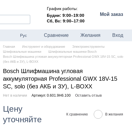
График работы:
Мой заказ
Будни: 9:00–19:00
Сб, Вс: 9:00–17:00
Сравнение
Желания
Вход
Рус
Главная
Инструмент и оборудование
Электроинструменты
Шлифовальные машинки
Шлифовальные машинки Bosch
Bosch Шлифмашина угловая аккумуляторная Professional GWX 18V-15 SC, solo
(без АКБ и ЗУ), L-BOXX
Bosch Шлифмашина угловая
аккумуляторная Professional GWX 18V-15
SC, solo (без АКБ и ЗУ), L-BOXX
Нет в наличии
Артикул: 0.601.9H6.100
Оставить отзыв
Цену
К сравнению
В желания
уточняйте