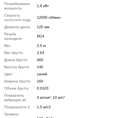
Потребляемая
1,8 кВт
мощность
Скорость
12000 об/мин
холостого хода
Диаметр диска
125 мм
Резьба
M14
шпинделя
Вес
2,5 кг
Вес брутто
3.63
Длина брутто
460
Высота брутто
140
Цвет
синий
Ширина брутто
160
Объем брутто
0.0103
Показатель
4 м/сек²; 10 м/с²
вибрации ah
Погрешность k
1,5 м/с2
Уровень