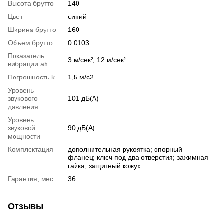
Высота брутто
140
Цвет
синий
Ширина брутто
160
Объем брутто
0.0103
Показатель
3 м/сек²; 12 м/сек²
вибрации ah
Погрешность k
1,5 м/с2
Уровень
звукового
101 дБ(А)
давления
Уровень
звуковой
90 дБ(А)
мощности
Комплектация
дополнительная рукоятка; опорный
фланец; ключ под два отверстия; зажимная
гайка; защитный кожух
Гарантия, мес.
36
Отзывы