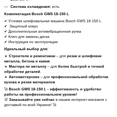
Система охлаждения:
есть
Комплектация Bosch GWS 18-150
L
✔
У
глов
ая
шлифовальн
ая
машин
а Bosch GWS 18-150 L
✔
Защитный кожух
✔
Дополнительная антивибрационная ручка
✔
Ключ для замены диска
✔
Инструкция по эксплуатации
Идеальный выбор для:
🔸
Строители и ремонтники
– для
резки и шлифовки
металла, бетона и камня
.
🔸
Мастера по металлу
– для
более быстрой и точной
обработки деталей
.
🔸
Автомастерские
– для
профессиональной обработки
кузова и резки материалов
.
🚀
Bosch GWS 18-150 L - эффективность и удобство
работы на профессиональном уровне!
🛒
Заказывайте уже сейчас
в нашем интернет-магазине с
доставкой по всей Украине!
🚀