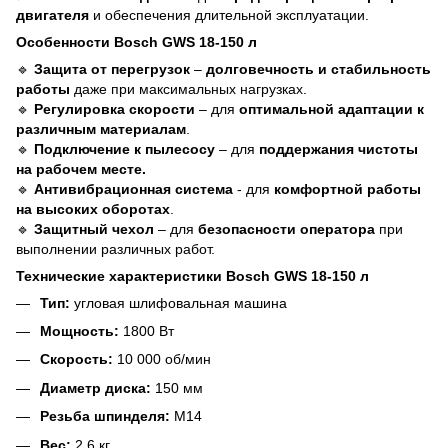
двигателя
и обеспечения длительной эксплуатации.
Особенности Bosch GWS 18-150 л
🔹
Защита от перегрузок
–
долговечность и стабильность
работы
даже при максимальных нагрузках.
🔹
Регулировка скорости
– для
оптимальной адаптации к
различным материалам
.
🔹
Подключение к пылесосу
– для
поддержания чистоты
на рабочем месте.
🔹
Антивибрационная система
- для
комфортной работы
на высоких оборотах
.
🔹
Защитный чехол
– для
безопасности оператора
при
выполнении различных работ.
Технические характеристики Bosch GWS 18-150 л
Тип:
угловая шлифовальная машина
Мощность:
1800 Вт
Скорость:
10 000 об/мин
Диаметр диска:
150 мм
Резьба шпинделя:
M14
Вес:
2,6 кг