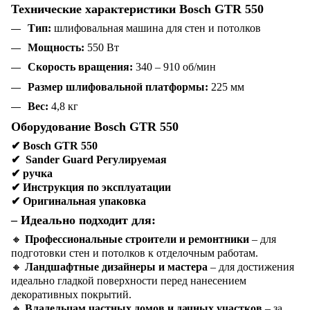
Технические характеристики Bosch GTR 550
Тип:
шлифовальная машина для стен и потолков
Мощность:
550 Вт
Скорость вращения:
340 – 910 об/мин
Размер шлифовальной платформы:
225 мм
Вес:
4,8 кг
Оборудование Bosch GTR 550
✔
Bosch GTR 550
✔
Sander Guard Регулируемая
✔
ручка
✔
Инструкция по эксплуатации
✔
Оригинальная упаковка
– Идеально подходит для:
🔸
Профессиональные строители и ремонтники
– для
подготовки стен и потолков к отделочным работам.
🔸
Ландшафтные дизайнеры и мастера
– для достижения
идеально гладкой поверхности перед нанесением
декоративных покрытий.
🔸
Владельцам частных домов и дачных участков
– за