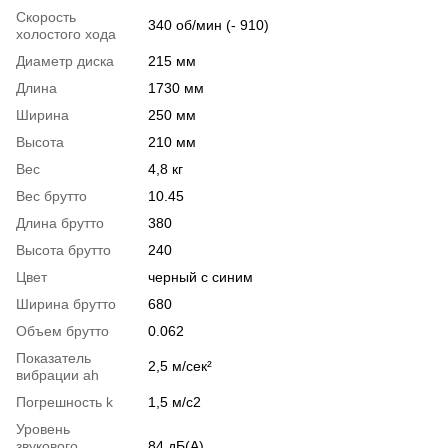
Скорость
340 об/мин (- 910)
холостого хода
Диаметр диска
215 мм
Длина
1730 мм
Ширина
250 мм
Высота
210 мм
Вес
4,8 кг
Вес брутто
10.45
Длина брутто
380
Высота брутто
240
Цвет
черный с синим
Ширина брутто
680
Объем брутто
0.062
Показатель
2,5 м/сек²
вибрации ah
Погрешность k
1,5 м/с2
Уровень
звукового
84 дБ(А)