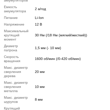
аккумуляторов
Емкость
2 а/год
аккумулятора
Питание
Li-Ion
Напряжение
12 В
Максимальный
крутящий
30 Нм (/18 Нм (мягкий/жесткий))
момент
Диаметр
1,5 мм (- 10 мм)
патрона
Скорость
1600 об/мин (/0-420 об/мин)
вращения
Макс. диаметр
сверления
20 мм
дерева
Макс. диаметр
сверления
10 мм
металла
Макс. диаметр
8 мм
шурупов
Крутящий